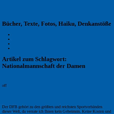
Reklamekasper
Bücher, Texte, Fotos, Haiku, Denkanstöße
Kraas & Lachmann
Kommentarrichtlinien
Impressum
Datenschutz
Artikel zum Schlagwort:
Nationalmannschaft der Damen
Permalink
off
Action Man steht auf Fußball-Frauen
Der DFB gehört zu den größten und reichsten Sportverbänden
dieser Welt, da verrate ich Ihnen kein Geheimnis. Keine Kosten und