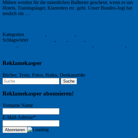
Mühen werden für die männlichen Balltreter gescheut, wenn es um
Hotels, Trainingslager, Klamotten etc. geht. Unser Bundes-Jogi hat
neulich ein …
Weiterlesen
→
7. Juli 2011
Kategorien
Allgemein
,
Typogrpaphie
,
Werblicher Sondermüll
Schlagwörter
Beschriftung
,
DFB
,
Fußball
,
Nationalmannschaft der
Damen
,
Rote Karte für schlechte Typographie
,
Rückennummer
,
Trikot
Reklamekasper
Bücher, Texte, Fotos, Haiku, Denkanstöße
Reklamekasper abonnieren!
Vorname Name
E-Mail-Adresse*