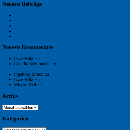
Neueste Beiträge
Der Name an der Wand: André Chaix
Freitagsfoto: Wasserläufer
Freitagsfoto: Morgendämmerung
Freitagsfoto: Pétanque
Ein Gespräch über Autos – mit der KI
Neueste Kommentare
Uwe Hilke
zu
Der Name an der Wand: André Chaix
Claudia Schumacher
zu
Der Name an der Wand: André
Chaix
Ingeborg Simon
zu
Freitagsfoto: Meer
Uwe Hilke
zu
Freiheit statt Abhängigkeit
Mirjam Rief
zu
Großmeister der kleinen Form: Peter Bichsel
Archiv
Archiv
Kategorien
Kategorien