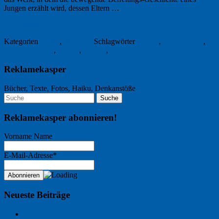
Jungen erzählt wird, dessen Eltern …
Weiterlesen
→
22. September 2010
Kategorien
Kultur
,
Werbung
Schlagwörter
HAAS
,
Literaturhaus
,
Messeeinladung
,
Ortheil
,
Picasso
,
Werbung
Reklamekasper
Bücher, Texte, Fotos, Haiku, Denkanstöße
Reklamekasper abonnieren!
Vorname Name
E-Mail-Adresse*
Neueste Beiträge
Der Name an der Wand: André Chaix