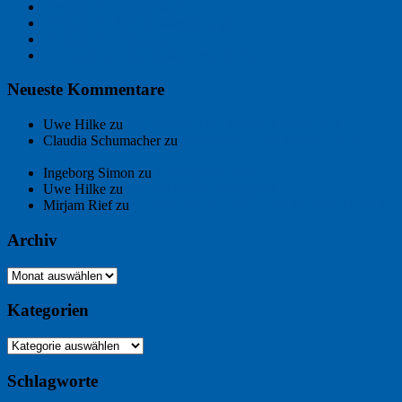
Freitagsfoto: Wasserläufer
Freitagsfoto: Morgendämmerung
Freitagsfoto: Pétanque
Ein Gespräch über Autos – mit der KI
Neueste Kommentare
Uwe Hilke
zu
Der Name an der Wand: André Chaix
Claudia Schumacher
zu
Der Name an der Wand: André
Chaix
Ingeborg Simon
zu
Freitagsfoto: Meer
Uwe Hilke
zu
Freiheit statt Abhängigkeit
Mirjam Rief
zu
Großmeister der kleinen Form: Peter Bichsel
Archiv
Archiv
Kategorien
Kategorien
Schlagworte