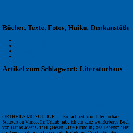
Reklamekasper
Bücher, Texte, Fotos, Haiku, Denkanstöße
Kraas & Lachmann
Kommentarrichtlinien
Impressum
Datenschutz
Artikel zum Schlagwort:
Literaturhaus
Permalink
1
Einfach, aber bitte nicht einfältig
ORTHEILS MONOLOGE 1 – Einfachheit from Literaturhaus
Stuttgart on Vimeo. Im Urlaub habe ich ein ganz wunderbares Buch
von Hanns-Josef Ortheil gelesen. „Die Erfindung des Lebens“ heißt
das Werk, in dem die bewegende Befreiungs-Geschichte eines