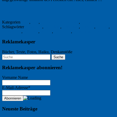
Weiterlesen
→
13. März 2012
Kategorien
B2B
,
Text
,
Werblicher Sondermüll
,
Werbung
Schlagwörter
Ausschnitt
,
Dekolleté
,
Frauentag
,
Laptops
,
Larifari
,
Lederhosen
,
perfectus
,
perfekt
,
Perfektion
,
Schleifmaschinen
Reklamekasper
Bücher, Texte, Fotos, Haiku, Denkanstöße
Reklamekasper abonnieren!
Vorname Name
E-Mail-Adresse*
Neueste Beiträge