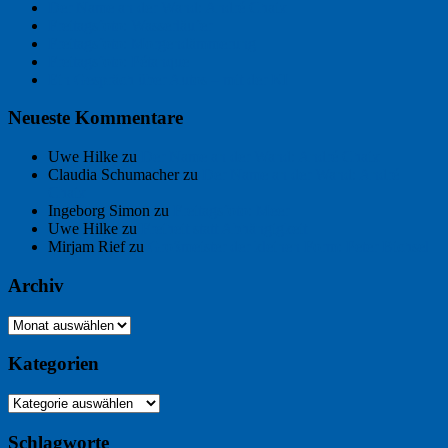
Der Name an der Wand: André Chaix
Freitagsfoto: Wasserläufer
Freitagsfoto: Morgendämmerung
Freitagsfoto: Pétanque
Ein Gespräch über Autos – mit der KI
Neueste Kommentare
Uwe Hilke
zu
Der Name an der Wand: André Chaix
Claudia Schumacher
zu
Der Name an der Wand: André
Chaix
Ingeborg Simon
zu
Freitagsfoto: Meer
Uwe Hilke
zu
Freiheit statt Abhängigkeit
Mirjam Rief
zu
Großmeister der kleinen Form: Peter Bichsel
Archiv
Archiv
Kategorien
Kategorien
Schlagworte