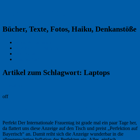
Reklamekasper
Bücher, Texte, Fotos, Haiku, Denkanstöße
Kraas & Lachmann
Kommentarrichtlinien
Impressum
Datenschutz
Artikel zum Schlagwort:
Laptops
Permalink
off
Laptops, Lederhosen, Larifari
Perfekt Der Internationale Frauentag ist grade mal ein paar Tage her,
da flattert uns diese Anzeige auf den Tisch und preist „Perfektion auf
Bayerisch“ an. Damit reiht sich die Anzeige wunderbar in die
allgegenwärtige Inflation des Perfekten ein. Alles, einfach …