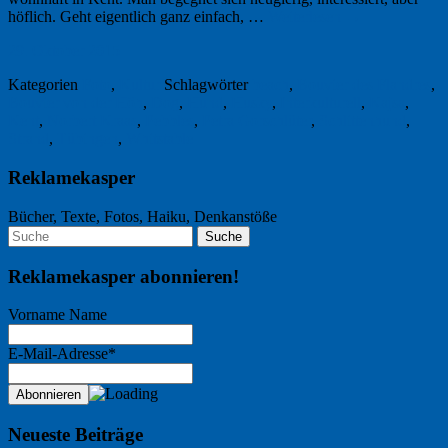
höflich. Geht eigentlich ganz einfach, …
Weiterlesen
→
29. Oktober 2015
Kategorien
Foto
,
Kultur
Schlagwörter
beach
,
Bouvier des Flandres
,
Bouvier von der Höh
,
Dog
,
Hund
,
Husky
,
Interkulturell
,
Kajsa
,
Kent
,
Norbert Kraas
,
Pebbles
,
Petra Gorschlüter
,
Schlittenhund
,
Strand
,
Tübingen
,
Whitstable
Reklamekasper
Bücher, Texte, Fotos, Haiku, Denkanstöße
Reklamekasper abonnieren!
Vorname Name
E-Mail-Adresse*
Neueste Beiträge