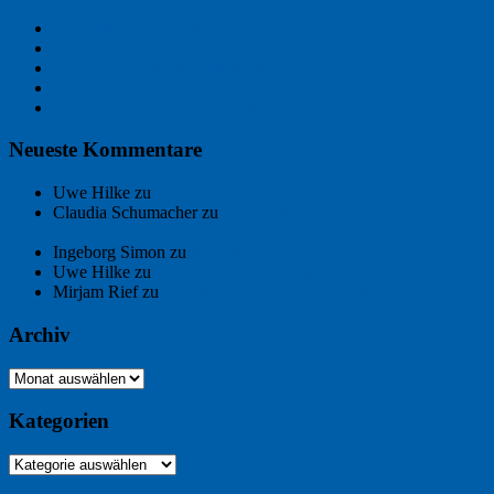
Der Name an der Wand: André Chaix
Freitagsfoto: Wasserläufer
Freitagsfoto: Morgendämmerung
Freitagsfoto: Pétanque
Ein Gespräch über Autos – mit der KI
Neueste Kommentare
Uwe Hilke
zu
Der Name an der Wand: André Chaix
Claudia Schumacher
zu
Der Name an der Wand: André
Chaix
Ingeborg Simon
zu
Freitagsfoto: Meer
Uwe Hilke
zu
Freiheit statt Abhängigkeit
Mirjam Rief
zu
Großmeister der kleinen Form: Peter Bichsel
Archiv
Archiv
Kategorien
Kategorien