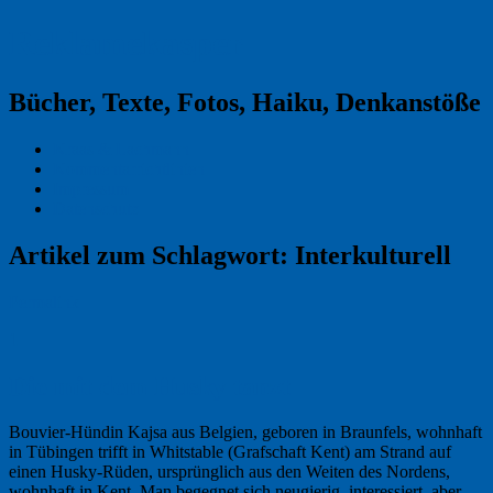
Reklamekasper
Bücher, Texte, Fotos, Haiku, Denkanstöße
Kraas & Lachmann
Kommentarrichtlinien
Impressum
Datenschutz
Artikel zum Schlagwort:
Interkulturell
Permalink
1
Die mit dem Husky tanzt
Bouvier-Hündin Kajsa aus Belgien, geboren in Braunfels, wohnhaft
in Tübingen trifft in Whitstable (Grafschaft Kent) am Strand auf
einen Husky-Rüden, ursprünglich aus den Weiten des Nordens,
wohnhaft in Kent. Man begegnet sich neugierig, interessiert, aber