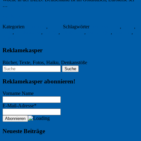
…
Weiterlesen
→
25. Juli 2011
Kategorien
Allgemein
,
Politik
Schlagwörter
betterplace.org
,
Dürre
,
Gold
,
Goldwascher
,
Hunger
,
Hungersnot
,
Jean Ziegler
,
Ostafrika
,
Somalia
Reklamekasper
Bücher, Texte, Fotos, Haiku, Denkanstöße
Reklamekasper abonnieren!
Vorname Name
E-Mail-Adresse*
Neueste Beiträge