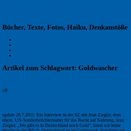
Reklamekasper
Bücher, Texte, Fotos, Haiku, Denkanstöße
Kraas & Lachmann
Kommentarrichtlinien
Impressum
Datenschutz
Artikel zum Schlagwort:
Goldwascher
Permalink
off
Wo gibt es noch Gold?
update 28.7.2011: Ein Interview in der SZ mit Jean Ziegler, dem
ehem. UN-Sonderberichterstatter für das Recht auf Nahrung, Jean
Ziegler. „Wo gibt es in Deutschland noch Gold“, lasen wir letzte
Woche in der BILD. Deutschland ist im Goldrausch, Eurokrise sei