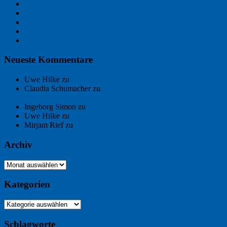
Der Name an der Wand: André Chaix
Freitagsfoto: Wasserläufer
Freitagsfoto: Morgendämmerung
Freitagsfoto: Pétanque
Ein Gespräch über Autos – mit der KI
Neueste Kommentare
Uwe Hilke
zu
Der Name an der Wand: André Chaix
Claudia Schumacher
zu
Der Name an der Wand: André
Chaix
Ingeborg Simon
zu
Freitagsfoto: Meer
Uwe Hilke
zu
Freiheit statt Abhängigkeit
Mirjam Rief
zu
Großmeister der kleinen Form: Peter Bichsel
Archiv
Archiv
Kategorien
Kategorien
Schlagworte