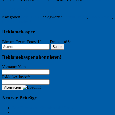
17. Oktober 2025
Kategorien
Foto
,
Lyrik
Schlagwörter
Bertold Brecht
,
finstere Zeiten
,
Licht in dunkler Zeit
Reklamekasper
Bücher, Texte, Fotos, Haiku, Denkanstöße
Reklamekasper abonnieren!
Vorname Name
E-Mail-Adresse*
Neueste Beiträge
Der Name an der Wand: André Chaix
Freitagsfoto: Wasserläufer