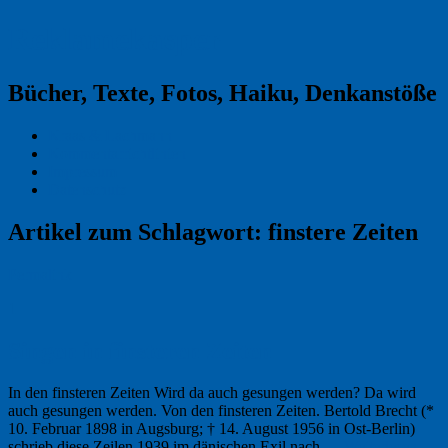
Reklamekasper
Bücher, Texte, Fotos, Haiku, Denkanstöße
Kraas & Lachmann
Kommentarrichtlinien
Impressum
Datenschutz
Artikel zum Schlagwort:
finstere Zeiten
Permalink
1
Singen in finsteren Zeiten
In den finsteren Zeiten Wird da auch gesungen werden? Da wird
auch gesungen werden. Von den finsteren Zeiten. Bertold Brecht (*
10. Februar 1898 in Augsburg; † 14. August 1956 in Ost-Berlin)
schrieb diese Zeilen 1939 im dänischen Exil nach …
Weiterlesen
→