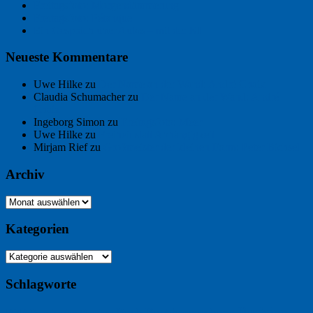
Freitagsfoto: Morgendämmerung
Freitagsfoto: Pétanque
Ein Gespräch über Autos – mit der KI
Neueste Kommentare
Uwe Hilke
zu
Der Name an der Wand: André Chaix
Claudia Schumacher
zu
Der Name an der Wand: André
Chaix
Ingeborg Simon
zu
Freitagsfoto: Meer
Uwe Hilke
zu
Freiheit statt Abhängigkeit
Mirjam Rief
zu
Großmeister der kleinen Form: Peter Bichsel
Archiv
Archiv
Kategorien
Kategorien
Schlagworte
Buchtipp
Buch
Buchbesprechung
B2B