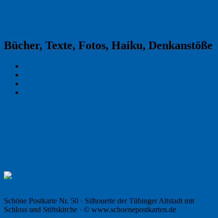
Reklamekasper
Bücher, Texte, Fotos, Haiku, Denkanstöße
Kraas & Lachmann
Kommentarrichtlinien
Impressum
Datenschutz
Permalink
0
KuK_Schoene_Postkarten_50_pka6_Tuebi
Nächstes Bild →
← Vorheriges Bild
Schöne Postkarte Nr. 50 · Silhouette der Tübinger Altstadt mit
Schloss und Stiftskirche · © www.schoenepostkarten.de