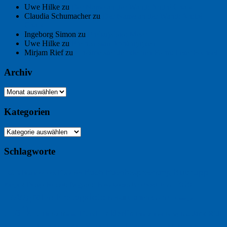
Uwe Hilke
zu
Der Name an der Wand: André Chaix
Claudia Schumacher
zu
Der Name an der Wand: André
Chaix
Ingeborg Simon
zu
Freitagsfoto: Meer
Uwe Hilke
zu
Freiheit statt Abhängigkeit
Mirjam Rief
zu
Großmeister der kleinen Form: Peter Bichsel
Archiv
Archiv
Kategorien
Kategorien
Schlagworte
Buchtipp
Buch
Buchbesprechung
B2B
Bouvier des Flandres
Foto
England
Facebook
Design
Ecussols
Erika Jantzen
Burgund
Film
Fotografie
Freitagsfoto
Garten
Gedicht
Fußball
Google
Haiku
Hölderlin
Jack Ridl
Hund
Herbst
Industriewerbung
Issa
Humor
Lyrik
Kunst
Lesen
Literatur
Kommunikation
Meer
Klimawandel
Natur