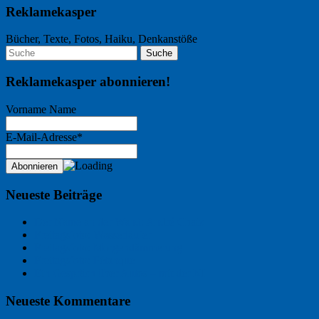
Reklamekasper
Bücher, Texte, Fotos, Haiku, Denkanstöße
Reklamekasper abonnieren!
Vorname Name
E-Mail-Adresse*
Neueste Beiträge
Der Name an der Wand: André Chaix
Freitagsfoto: Wasserläufer
Freitagsfoto: Morgendämmerung
Freitagsfoto: Pétanque
Ein Gespräch über Autos – mit der KI
Neueste Kommentare