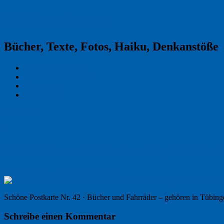
Reklamekasper
Bücher, Texte, Fotos, Haiku, Denkanstöße
Kraas & Lachmann
Kommentarrichtlinien
Impressum
Datenschutz
Permalink
0
KuK_Schoene_Postkarten_42_pka6_Bue
Nächstes Bild →
← Vorheriges Bild
Schöne Postkarte Nr. 42 · Bücher und Fahrräder – gehören in Tübin
Schreibe einen Kommentar