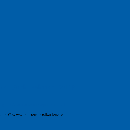
cher_Buch_Fahrrad_WEB
gen · © www.schoenepostkarten.de