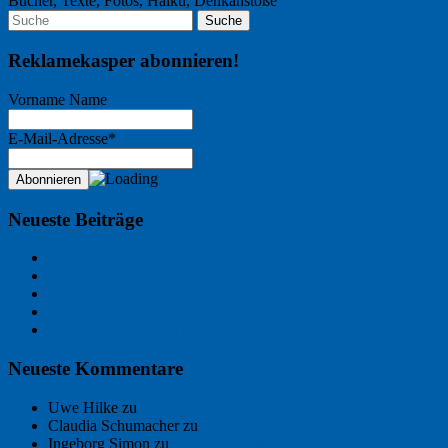
Bücher, Texte, Fotos, Haiku, Denkanstöße
Reklamekasper abonnieren!
Vorname Name
E-Mail-Adresse*
Neueste Beiträge
Der Name an der Wand: André Chaix
Freitagsfoto: Wasserläufer
Freitagsfoto: Morgendämmerung
Freitagsfoto: Pétanque
Ein Gespräch über Autos – mit der KI
Neueste Kommentare
Uwe Hilke
zu
Der Name an der Wand: André Chaix
Claudia Schumacher
zu
Der Name an der Wand: André Chaix
Ingeborg Simon
zu
Freitagsfoto: Meer