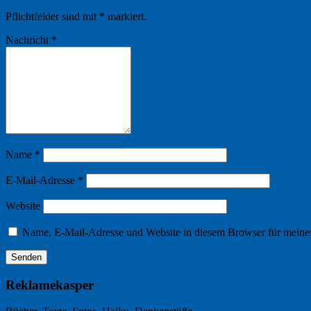
Pflichtfelder sind mit
*
markiert.
Nachricht
*
Name
*
E-Mail-Adresse
*
Website
Name, E-Mail-Adresse und Website in diesem Browser für meine
Reklamekasper