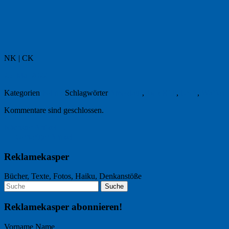
NK | CK
25. Mai 2022
Kategorien
Politik
Schlagwörter
Amoklauf
,
Jack Ridl
,
USA
,
Waffen
Kommentare sind geschlossen.
Nächster Artikel →
← Vorheriger Artikel
Reklamekasper
Bücher, Texte, Fotos, Haiku, Denkanstöße
Reklamekasper abonnieren!
Vorname Name