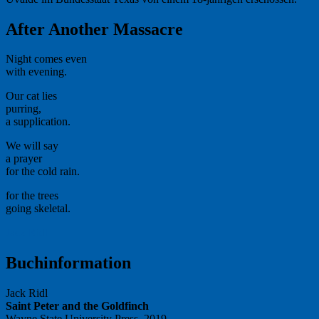
After Another Massacre
Night comes even
with evening.
Our cat lies
purring,
a supplication.
We will say
a prayer
for the cold rain.
for the trees
going skeletal.
Jack Ridl
Buchinformation
Jack Ridl
Saint Peter and the Goldfinch
Wayne State University Press, 2019