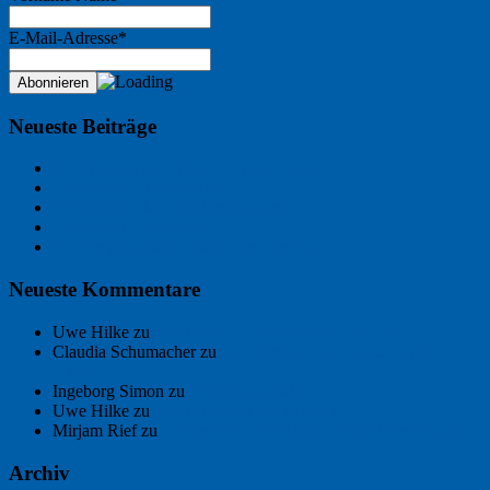
E-Mail-Adresse*
Neueste Beiträge
Der Name an der Wand: André Chaix
Freitagsfoto: Wasserläufer
Freitagsfoto: Morgendämmerung
Freitagsfoto: Pétanque
Ein Gespräch über Autos – mit der KI
Neueste Kommentare
Uwe Hilke
zu
Der Name an der Wand: André Chaix
Claudia Schumacher
zu
Der Name an der Wand: André
Chaix
Ingeborg Simon
zu
Freitagsfoto: Meer
Uwe Hilke
zu
Freiheit statt Abhängigkeit
Mirjam Rief
zu
Großmeister der kleinen Form: Peter Bichsel
Archiv