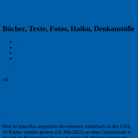
Reklamekasper
Bücher, Texte, Fotos, Haiku, Denkanstöße
Kraas & Lachmann
Kommentarrichtlinien
Impressum
Datenschutz
Permalink
off
Another Massacre
·
Man ist sprachlos angesichts des erneuten Amoklaufs in den USA.
19 Kinder wurden gestern (24. Mai 2022) an einer Grundschule in
Uvalde im Bundesstaat Texas von einem 18-jährigen erschossen.