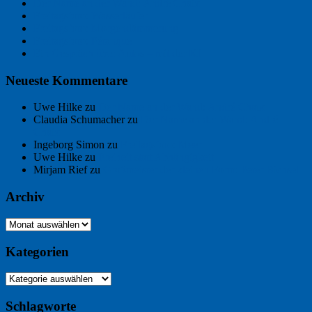
Der Name an der Wand: André Chaix
Freitagsfoto: Wasserläufer
Freitagsfoto: Morgendämmerung
Freitagsfoto: Pétanque
Ein Gespräch über Autos – mit der KI
Neueste Kommentare
Uwe Hilke
zu
Der Name an der Wand: André Chaix
Claudia Schumacher
zu
Der Name an der Wand: André
Chaix
Ingeborg Simon
zu
Freitagsfoto: Meer
Uwe Hilke
zu
Freiheit statt Abhängigkeit
Mirjam Rief
zu
Großmeister der kleinen Form: Peter Bichsel
Archiv
Archiv
Kategorien
Kategorien
Schlagworte