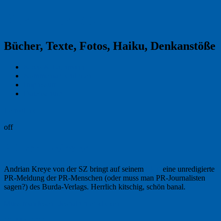
Reklamekasper
Bücher, Texte, Fotos, Haiku, Denkanstöße
Kraas & Lachmann
Kommentarrichtlinien
Impressum
Datenschutz
Permalink
off
PR vom Feinsten
Andrian Kreye von der SZ bringt auf seinem
Blog
eine unredigierte
PR-Meldung der PR-Menschen (oder muss man PR-Journalisten
sagen?) des Burda-Verlags. Herrlich kitschig, schön banal.
Muss man lesen, deshalb hier klicken.
19. Mai 2011