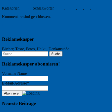
Kategorien
Humor
Schlagwörter
Bunte
,
Burda
,
PR
,
SZ
,
Text
Kommentare sind geschlossen.
Nächster Artikel →
← Vorheriger Artikel
Reklamekasper
Bücher, Texte, Fotos, Haiku, Denkanstöße
Reklamekasper abonnieren!
Vorname Name
E-Mail-Adresse*
Neueste Beiträge