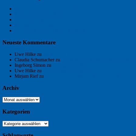
Der Name an der Wand: André Chaix
Freitagsfoto: Wasserläufer
Freitagsfoto: Morgendämmerung
Freitagsfoto: Pétanque
Ein Gespräch über Autos – mit der KI
Neueste Kommentare
Uwe Hilke
zu
Der Name an der Wand: André Chaix
Claudia Schumacher
zu
Der Name an der Wand: André Chaix
Ingeborg Simon
zu
Freitagsfoto: Meer
Uwe Hilke
zu
Freiheit statt Abhängigkeit
Mirjam Rief
zu
Großmeister der kleinen Form: Peter Bichsel
Archiv
Archiv
Kategorien
Kategorien
Schlagworte