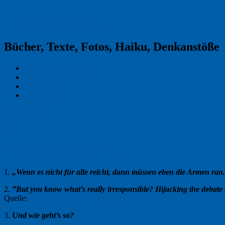
Reklamekasper
Bücher, Texte, Fotos, Haiku, Denkanstöße
Kraas & Lachmann
Kommentarrichtlinien
Impressum
Datenschutz
Permalink
2
3 Krisenkommentare
1.
„Wenn es nicht für alle reicht, dann müssen eben die Armen ran
2.
”But you know what’s really irresponsible? Hijacking the debate o
Quelle:
Paul Krugman: ”The Hijacked Crisis“.
3.
Und wie geht’s so?