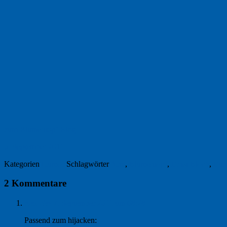
zum Blumentopf-Blog
6. September 2011
Kategorien
Humor
Schlagwörter
Arm
,
Blumentopf
,
Ernst Bloch
,
Eur
2 Kommentare
alex ries
7. September 2011 um 08:28
Passend zum hijacken: