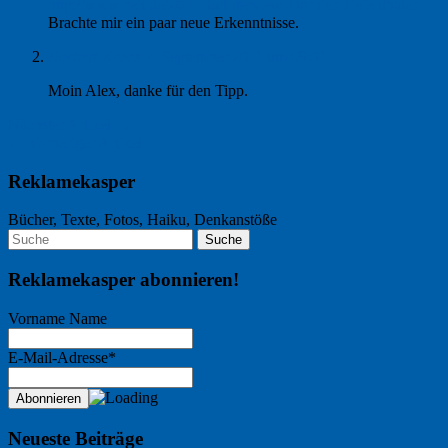
http://www.zeit.de/2011/36/Interview-Dornier-Tiefenthaler
Brachte mir ein paar neue Erkenntnisse.
Norbert Kraas
7. September 2011 um 09:01
Moin Alex, danke für den Tipp.
Nächster Artikel →
← Vorheriger Artikel
Reklamekasper
Bücher, Texte, Fotos, Haiku, Denkanstöße
Reklamekasper abonnieren!
Vorname Name
E-Mail-Adresse*
Neueste Beiträge