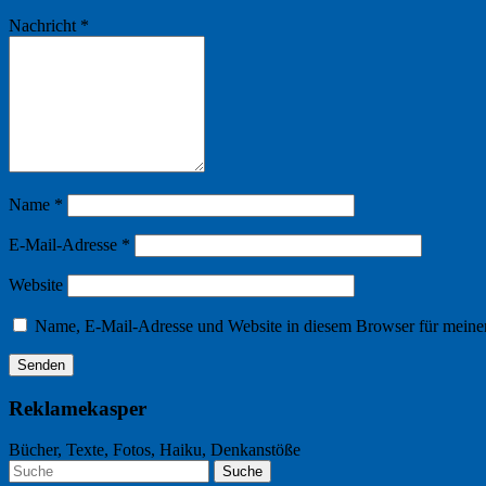
Nachricht
*
Name
*
E-Mail-Adresse
*
Website
Name, E-Mail-Adresse und Website in diesem Browser für meine
Reklamekasper
Bücher, Texte, Fotos, Haiku, Denkanstöße