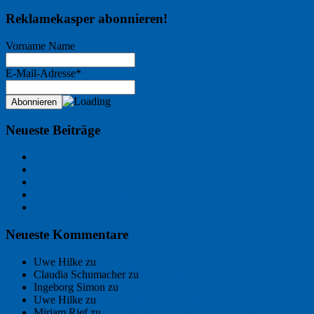
Reklamekasper abonnieren!
Vorname Name
E-Mail-Adresse*
Neueste Beiträge
Der Name an der Wand: André Chaix
Freitagsfoto: Wasserläufer
Freitagsfoto: Morgendämmerung
Freitagsfoto: Pétanque
Ein Gespräch über Autos – mit der KI
Neueste Kommentare
Uwe Hilke
zu
Der Name an der Wand: André Chaix
Claudia Schumacher
zu
Der Name an der Wand: André Chaix
Ingeborg Simon
zu
Freitagsfoto: Meer
Uwe Hilke
zu
Freiheit statt Abhängigkeit
Mirjam Rief
zu
Großmeister der kleinen Form: Peter Bichsel