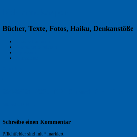
Reklamekasper
Bücher, Texte, Fotos, Haiku, Denkanstöße
Kraas & Lachmann
Kommentarrichtlinien
Impressum
Datenschutz
Permalink
0
20140821_6237_NK_Strand_Bier_Postkart
Nächstes Bild →
Schreibe einen Kommentar
Pflichtfelder sind mit
*
markiert.