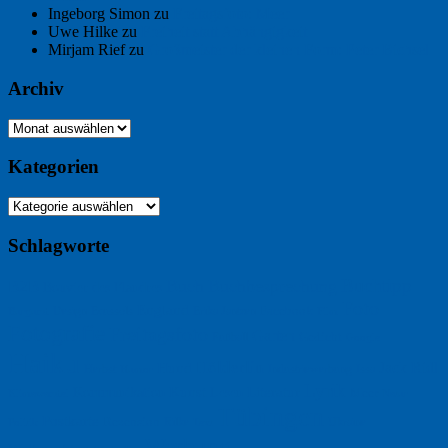
Ingeborg Simon
zu
Freitagsfoto: Meer
Uwe Hilke
zu
Freiheit statt Abhängigkeit
Mirjam Rief
zu
Großmeister der kleinen Form: Peter Bichsel
Archiv
Archiv
Kategorien
Kategorien
Schlagworte
Buchtipp
Buch
Buchbesprechung
B2B
Bouvier des Flandres
Foto
England
Facebook
Design
Ecussols
Erika Jantzen
Burgund
Film
Fotografie
Freitagsfoto
Garten
Gedicht
Fußball
Google
Haiku
Hölderlin
Jack Ridl
Hund
Herbst
Industriewerbung
Issa
Humor
Lyrik
Kunst
Lesen
Literatur
Kommunikation
Meer
Klimawandel
Natur
Tübingen
Postkarte
Rezension
Rilke
Ukraine
Text
Politik
Werbung