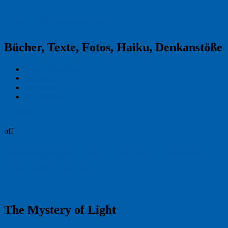
Reklamekasper
Bücher, Texte, Fotos, Haiku, Denkanstöße
Kraas & Lachmann
Kommentarrichtlinien
Impressum
Datenschutz
Permalink
off
Freitagsfoto: Many Shades of Grey and
White and Light
The Mystery of Light