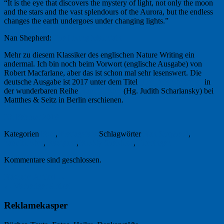
“It is the eye that discovers the mystery of light, not only the moon
and the stars and the vast splendours of the Aurora, but the endless
changes the earth undergoes under changing lights.”
Nan Shepherd:
The Living Mountain
Mehr zu diesem Klassiker des englischen Nature Writing ein
andermal. Ich bin noch beim Vorwort (englische Ausgabe) von
Robert Macfarlane, aber das ist schon mal sehr lesenswert. Die
deutsche Ausgabe ist 2017 unter dem Titel
„Der lebende Berg“
in
der wunderbaren Reihe
Naturkunden
(Hg. Judith Scharlansky) bei
Mattthes & Seitz in Berlin erschienen.
23. Februar 2018
Kategorien
Foto
,
Freitagsfoto
Schlagwörter
Nan Shepherd
,
naturkunden
,
Rostgans
,
Ruddy Shelduck
,
Tuebingen
Kommentare sind geschlossen.
Nächster Artikel →
← Vorheriger Artikel
Reklamekasper