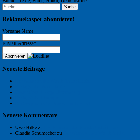
Bücher, Texte, Fotos, Haiku, Denkanstöße
Reklamekasper abonnieren!
Vorname Name
E-Mail-Adresse*
Neueste Beiträge
Der Name an der Wand: André Chaix
Freitagsfoto: Wasserläufer
Freitagsfoto: Morgendämmerung
Freitagsfoto: Pétanque
Ein Gespräch über Autos – mit der KI
Neueste Kommentare
Uwe Hilke
zu
Der Name an der Wand: André Chaix
Claudia Schumacher
zu
Der Name an der Wand: André
Chaix