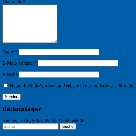
Nachricht
*
Name
*
E-Mail-Adresse
*
Website
Name, E-Mail-Adresse und Website in diesem Browser für meine
Reklamekasper
Bücher, Texte, Fotos, Haiku, Denkanstöße