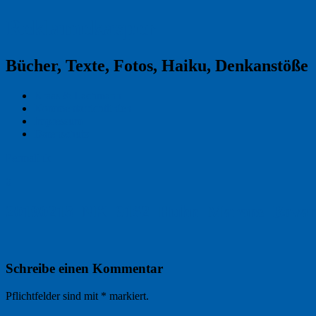
Reklamekasper
Bücher, Texte, Fotos, Haiku, Denkanstöße
Kraas & Lachmann
Kommentarrichtlinien
Impressum
Datenschutz
Permalink
0
20190213_NK_9162_Huhn_Marans_Bovan
Schreibe einen Kommentar
Pflichtfelder sind mit
*
markiert.