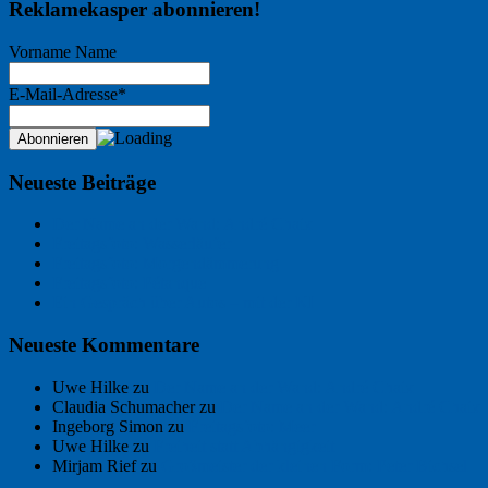
Reklamekasper abonnieren!
Vorname Name
E-Mail-Adresse*
Neueste Beiträge
Der Name an der Wand: André Chaix
Freitagsfoto: Wasserläufer
Freitagsfoto: Morgendämmerung
Freitagsfoto: Pétanque
Ein Gespräch über Autos – mit der KI
Neueste Kommentare
Uwe Hilke
zu
Der Name an der Wand: André Chaix
Claudia Schumacher
zu
Der Name an der Wand: André Chaix
Ingeborg Simon
zu
Freitagsfoto: Meer
Uwe Hilke
zu
Freiheit statt Abhängigkeit
Mirjam Rief
zu
Großmeister der kleinen Form: Peter Bichsel