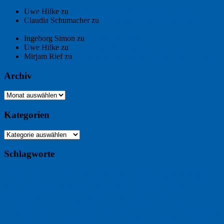
Uwe Hilke
zu
Der Name an der Wand: André Chaix
Claudia Schumacher
zu
Der Name an der Wand: André
Chaix
Ingeborg Simon
zu
Freitagsfoto: Meer
Uwe Hilke
zu
Freiheit statt Abhängigkeit
Mirjam Rief
zu
Großmeister der kleinen Form: Peter Bichsel
Archiv
Archiv
Kategorien
Kategorien
Schlagworte
Buchtipp
Buch
Buchbesprechung
B2B
Bouvier des Flandres
Foto
England
Facebook
Design
Ecussols
Erika Jantzen
Burgund
Film
Fotografie
Freitagsfoto
Garten
Gedicht
Fußball
Google
Haiku
Hölderlin
Jack Ridl
Hund
Herbst
Industriewerbung
Issa
Humor