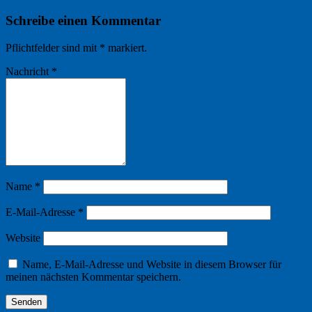
Schreibe einen Kommentar
Pflichtfelder sind mit
*
markiert.
Nachricht
*
Name
*
E-Mail-Adresse
*
Website
Name, E-Mail-Adresse und Website in diesem Browser für
meinen nächsten Kommentar speichern.