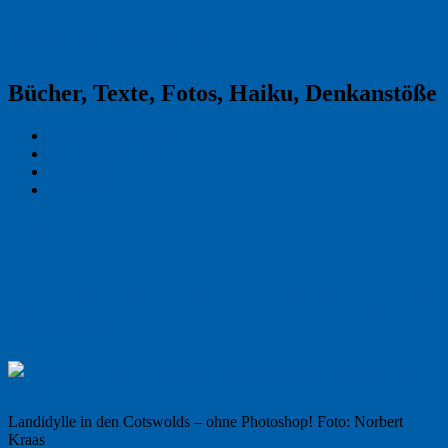
Reklamekasper
Bücher, Texte, Fotos, Haiku, Denkanstöße
Kraas & Lachmann
Kommentarrichtlinien
Impressum
Datenschutz
Permalink
0
Upper_Slaughter_Cotswolds_Photograph_
2V9A4323
Landidylle in den Cotswolds – ohne Photoshop! Foto: Norbert
Kraas