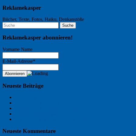
Reklamekasper
Bücher, Texte, Fotos, Haiku, Denkanstöße
Reklamekasper abonnieren!
Vorname Name
E-Mail-Adresse*
Neueste Beiträge
Der Name an der Wand: André Chaix
Freitagsfoto: Wasserläufer
Freitagsfoto: Morgendämmerung
Freitagsfoto: Pétanque
Ein Gespräch über Autos – mit der KI
Neueste Kommentare