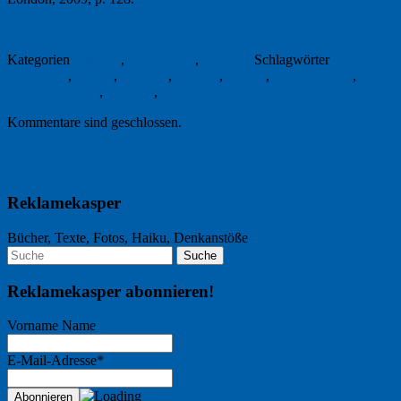
28. Juli 2017
Kategorien
England
,
Freitagsfoto
,
Literatur
Schlagwörter
Dartmouth
,
Devon
,
England
,
Heaven
,
Hiking
,
Roger Deakin
,
South
West Coast Path
,
Thoreau
,
Wandern
Kommentare sind geschlossen.
Nächster Artikel →
← Vorheriger Artikel
Reklamekasper
Bücher, Texte, Fotos, Haiku, Denkanstöße
Reklamekasper abonnieren!
Vorname Name
E-Mail-Adresse*