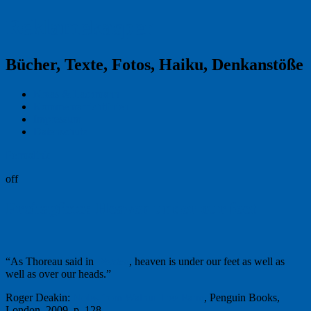
Reklamekasper
Bücher, Texte, Fotos, Haiku, Denkanstöße
Kraas & Lachmann
Kommentarrichtlinien
Impressum
Datenschutz
Permalink
off
Freitagfoto: Heaven under our feet
“As Thoreau said in
Walden
, heaven is under our feet as well as
well as over our heads.”
Roger Deakin:
Notes from Walnut Tree Farm
, Penguin Books,
London, 2009, p. 128.