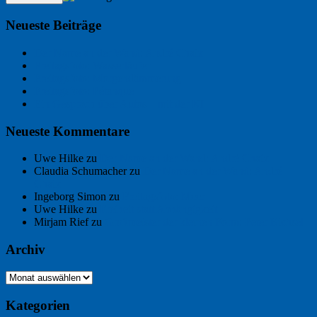
Neueste Beiträge
Der Name an der Wand: André Chaix
Freitagsfoto: Wasserläufer
Freitagsfoto: Morgendämmerung
Freitagsfoto: Pétanque
Ein Gespräch über Autos – mit der KI
Neueste Kommentare
Uwe Hilke
zu
Der Name an der Wand: André Chaix
Claudia Schumacher
zu
Der Name an der Wand: André
Chaix
Ingeborg Simon
zu
Freitagsfoto: Meer
Uwe Hilke
zu
Freiheit statt Abhängigkeit
Mirjam Rief
zu
Großmeister der kleinen Form: Peter Bichsel
Archiv
Archiv
Kategorien