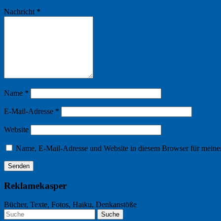
Nachricht
*
Name
*
E-Mail-Adresse
*
Website
Name, E-Mail-Adresse und Website in diesem Browser für meine
Reklamekasper
Bücher, Texte, Fotos, Haiku, Denkanstöße