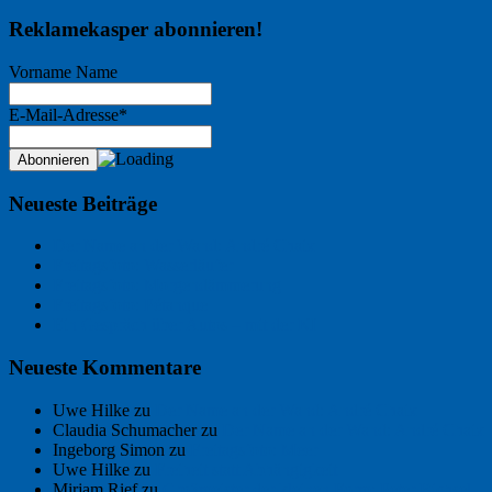
Reklamekasper abonnieren!
Vorname Name
E-Mail-Adresse*
Neueste Beiträge
Der Name an der Wand: André Chaix
Freitagsfoto: Wasserläufer
Freitagsfoto: Morgendämmerung
Freitagsfoto: Pétanque
Ein Gespräch über Autos – mit der KI
Neueste Kommentare
Uwe Hilke
zu
Der Name an der Wand: André Chaix
Claudia Schumacher
zu
Der Name an der Wand: André Chaix
Ingeborg Simon
zu
Freitagsfoto: Meer
Uwe Hilke
zu
Freiheit statt Abhängigkeit
Mirjam Rief
zu
Großmeister der kleinen Form: Peter Bichsel