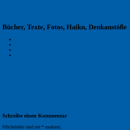
Reklamekasper
Bücher, Texte, Fotos, Haiku, Denkanstöße
Kraas & Lachmann
Kommentarrichtlinien
Impressum
Datenschutz
Permalink
0
20220425_EK_4089_Duckabnahme_Schoen
Nächstes Bild →
Schreibe einen Kommentar
Pflichtfelder sind mit
*
markiert.