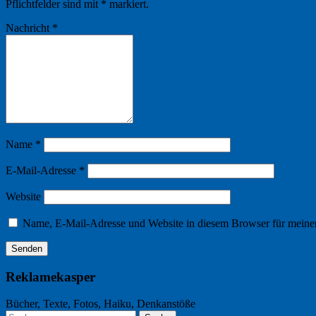
Pflichtfelder sind mit
*
markiert.
Nachricht
*
Name
*
E-Mail-Adresse
*
Website
Name, E-Mail-Adresse und Website in diesem Browser für meine
Reklamekasper
Bücher, Texte, Fotos, Haiku, Denkanstöße