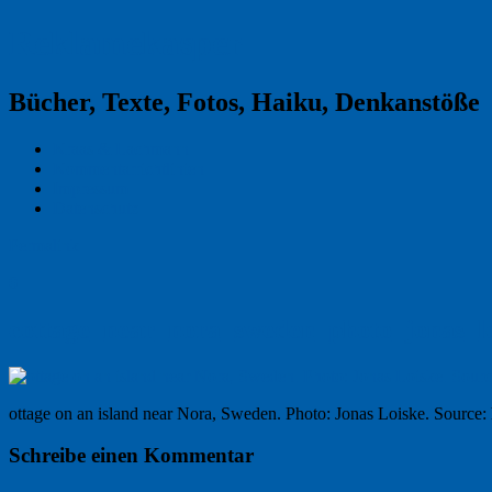
Reklamekasper
Bücher, Texte, Fotos, Haiku, Denkanstöße
Kraas & Lachmann
Kommentarrichtlinien
Impressum
Datenschutz
Permalink
0
cottage_near_nora_sweden_photo_jonas_l
ottage on an island near Nora, Sweden. Photo: Jonas Loiske. Source: 
Schreibe einen Kommentar