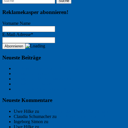
Reklamekasper abonnieren!
Vorname Name
E-Mail-Adresse*
Neueste Beiträge
Der Name an der Wand: André Chaix
Freitagsfoto: Wasserläufer
Freitagsfoto: Morgendämmerung
Freitagsfoto: Pétanque
Ein Gespräch über Autos – mit der KI
Neueste Kommentare
Uwe Hilke
zu
Der Name an der Wand: André Chaix
Claudia Schumacher
zu
Der Name an der Wand: André Chaix
Ingeborg Simon
zu
Freitagsfoto: Meer
Uwe Hilke
zu
Freiheit statt Abhängigkeit