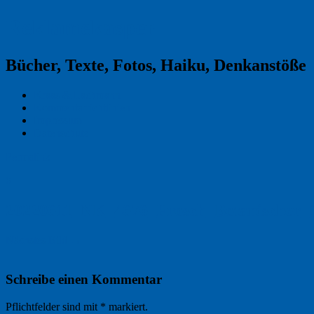
Reklamekasper
Bücher, Texte, Fotos, Haiku, Denkanstöße
Kraas & Lachmann
Kommentarrichtlinien
Impressum
Datenschutz
Permalink
0
20220611_NK_4676_Frosch_Botanischer_
Nächstes Bild →
Schreibe einen Kommentar
Pflichtfelder sind mit
*
markiert.