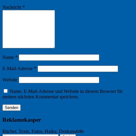
Nachricht
*
Name
*
E-Mail-Adresse
*
Website
Name, E-Mail-Adresse und Website in diesem Browser für
meinen nächsten Kommentar speichern.
Reklamekasper
Bücher, Texte, Fotos, Haiku, Denkanstöße