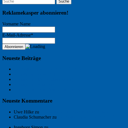
Reklamekasper abonnieren!
Vorname Name
E-Mail-Adresse*
Neueste Beiträge
Der Name an der Wand: André Chaix
Freitagsfoto: Wasserläufer
Freitagsfoto: Morgendämmerung
Freitagsfoto: Pétanque
Ein Gespräch über Autos – mit der KI
Neueste Kommentare
Uwe Hilke
zu
Der Name an der Wand: André Chaix
Claudia Schumacher
zu
Der Name an der Wand: André
Chaix
Ingeborg Simon
zu
Freitagsfoto: Meer