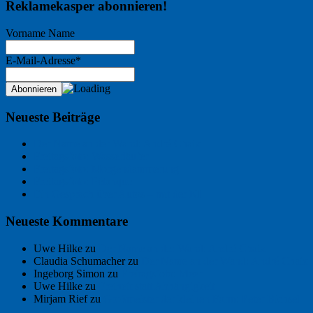
Reklamekasper abonnieren!
Vorname Name
E-Mail-Adresse*
Neueste Beiträge
Der Name an der Wand: André Chaix
Freitagsfoto: Wasserläufer
Freitagsfoto: Morgendämmerung
Freitagsfoto: Pétanque
Ein Gespräch über Autos – mit der KI
Neueste Kommentare
Uwe Hilke
zu
Der Name an der Wand: André Chaix
Claudia Schumacher
zu
Der Name an der Wand: André Chaix
Ingeborg Simon
zu
Freitagsfoto: Meer
Uwe Hilke
zu
Freiheit statt Abhängigkeit
Mirjam Rief
zu
Großmeister der kleinen Form: Peter Bichsel