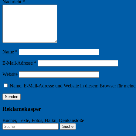
Nachricht
*
Name
*
E-Mail-Adresse
*
Website
Name, E-Mail-Adresse und Website in diesem Browser für meine
Reklamekasper
Bücher, Texte, Fotos, Haiku, Denkanstöße