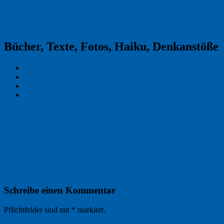
Reklamekasper
Bücher, Texte, Fotos, Haiku, Denkanstöße
Kraas & Lachmann
Kommentarrichtlinien
Impressum
Datenschutz
Permalink
0
weihnachtsmarkt_2016_tuebingen_201612
Schreibe einen Kommentar
Pflichtfelder sind mit
*
markiert.