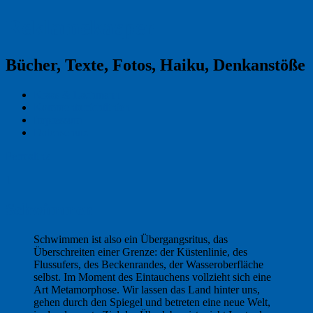
Reklamekasper
Bücher, Texte, Fotos, Haiku, Denkanstöße
Kraas & Lachmann
Kommentarrichtlinien
Impressum
Datenschutz
Permalink
1
Schwimmen
Schwimmen ist also ein Übergangsritus, das
Überschreiten einer Grenze: der Küstenlinie, des
Flussufers, des Beckenrandes, der Wasseroberfläche
selbst. Im Moment des Eintauchens vollzieht sich eine
Art Metamorphose. Wir lassen das Land hinter uns,
gehen durch den Spiegel und betreten eine neue Welt,