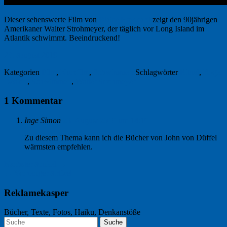
Dieser sehenswerte Film von
Blaise Hayward
zeigt den 90jährigen
Amerikaner Walter Strohmeyer, der täglich vor Long Island im
Atlantik schwimmt. Beeindruckend!
23. August 2019
Kategorien
Film
,
Kurzfilm
,
Schwimmen
Schlagwörter
Ritual
,
Roger
Deakin
,
Schwimmen
,
Walter Strohmeyer
1 Kommentar
Inge Simon
23. August 2019 um 14:19
Zu diesem Thema kann ich die Bücher von John von Düffel
wärmsten empfehlen.
Nächster Artikel →
← Vorheriger Artikel
Reklamekasper
Bücher, Texte, Fotos, Haiku, Denkanstöße