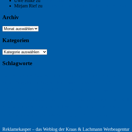
Uwe Hilke
zu
Freiheit statt Abhängigkeit
Mirjam Rief
zu
Großmeister der kleinen Form: Peter Bichsel
Archiv
Archiv
Kategorien
Kategorien
Schlagworte
Buchtipp
Buch
Buchbesprechung
B2B
Bouvier des Flandres
Foto
England
Facebook
Design
Ecussols
Erika Jantzen
Burgund
Film
Fotografie
Freitagsfoto
Garten
Gedicht
Fußball
Google
Haiku
Hölderlin
Jack Ridl
Hund
Herbst
Industriewerbung
Issa
Humor
Lyrik
Kunst
Lesen
Literatur
Kommunikation
Meer
Klimawandel
Natur
Tübingen
Postkarte
Rezension
Rilke
Ukraine
Text
Politik
Werbung
Weihnachten
Werbefilm
Reklamekasper – das Weblog der
Kraas & Lachmann Werbeagentur