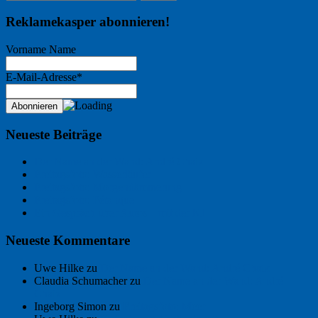
Reklamekasper abonnieren!
Vorname Name
E-Mail-Adresse*
Neueste Beiträge
Der Name an der Wand: André Chaix
Freitagsfoto: Wasserläufer
Freitagsfoto: Morgendämmerung
Freitagsfoto: Pétanque
Ein Gespräch über Autos – mit der KI
Neueste Kommentare
Uwe Hilke
zu
Der Name an der Wand: André Chaix
Claudia Schumacher
zu
Der Name an der Wand: André
Chaix
Ingeborg Simon
zu
Freitagsfoto: Meer