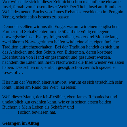
Wer wünschte sich in dieser Zeit nicht schon mal auf eine einsame
Insel, fernab vom Tosen dieser Welt? Der Titel „Insel am Rand der
Welt“ des neuen Buchs von James Rebanks, erschienen im Penguin
Verlag, scheint also bestens zu passen.
Dennoch stellten wir uns die Frage, warum wir einem englischen
Farmer und Schafzüchter um die 50 auf die völlig entlegene
norwegische Insel Fjærøy folgen sollten, wo er drei Monate lang
zwei älteren Norwegerinnen helfen wird, eine alte, eigentümliche
Tradition aufrechtzuerhalten. Bei der Tradition handelt es sich um
das Anlocken und den Schutz von Eiderenten, deren kostbare
Eiderdaunen von Hand eingesammelt und gesäubert werden,
nachdem die Enten mit ihrem Nachwuchs die Insel wieder verlassen
haben. Das schien uns, ehrlich gesagt, schon ziemlich spezieller
Lesestoff…
Hier nun der Versuch einer Antwort, warum es sich tatsächlich sehr
lohnt, „Insel am Rand der Welt“ zu lesen:
Weil dieser Mann, der Ich-Erzähler, eben James Rebanks ist und
unglaublich gut erzählen kann, wie er in seinen ersten beiden
Büchern (‚Mein Leben als Schäfer“ und
„Unser kleiner Hof in den
Hügeln“
) schon bewiesen hat.
Gefangen im Alltag