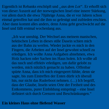
Eigentlich ist Rebanks erschöpft und
„aus dem Lot“
. Er erhofft sich
von dieser Auszeit auf der norwegischen Insel eine innere Stärkung,
vor allem durch die etwa 70jährige Anna, die er vor Jahren schon
einmal getroffen hat und die ihm so gefestigt und zufrieden erschien.
Aber dann kommt alles anders, denn Anna geht geschwächt auf die
Insel und fällt erstmal wochenlang aus.
„Ich war unruhig. Der Wechsel aus meinem manischen,
hektischen Leben in dieses stille Dasein schien mich
aus der Bahn zu werfen. Wieder juckte es mich in den
Fingern, die Arbeiten auf der Insel gewohnt schnell zu
erledigen. Ich wollte Anna Aufgaben abnehmen, etwa
Holz hacken oder Sachen ins Haus holen. Ich wollte all
das rasch und effektiv erledigen, um dafür gelobt zu
werden, mich nützlich gemacht zu haben. Offenbar
spürte Anna, dass ich mich eingesperrt fühlte, denn sie
sagte, bis zum Eintreffen der Enten dürfe ich überall
hin, nur nicht das Ruderboot nehmen. (…) Ich begriff,
dass der Glaube, Inseln seien Orte der Freiheit und des
Entkommens, purer Einbildung entspringt – eine Insel
definiert sich durch Grenzen und Beschränkungen.“
Ein kleines Haus ohne fließend Wasser