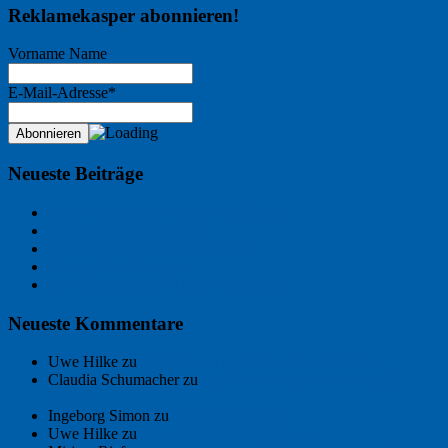
Reklamekasper abonnieren!
Vorname Name
E-Mail-Adresse*
Neueste Beiträge
Der Name an der Wand: André Chaix
Freitagsfoto: Wasserläufer
Freitagsfoto: Morgendämmerung
Freitagsfoto: Pétanque
Ein Gespräch über Autos – mit der KI
Neueste Kommentare
Uwe Hilke
zu
Der Name an der Wand: André Chaix
Claudia Schumacher
zu
Der Name an der Wand: André
Chaix
Ingeborg Simon
zu
Freitagsfoto: Meer
Uwe Hilke
zu
Freiheit statt Abhängigkeit