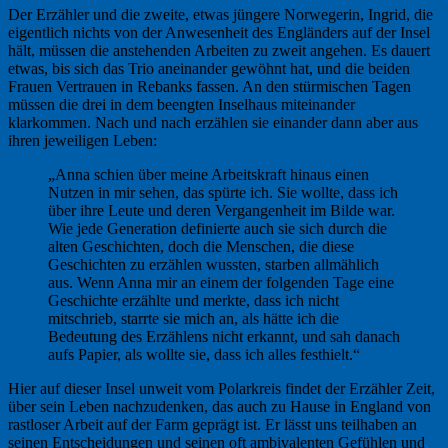
Der Erzähler und die zweite, etwas jüngere Norwegerin, Ingrid, die
eigentlich nichts von der Anwesenheit des Engländers auf der Insel
hält, müssen die anstehenden Arbeiten zu zweit angehen. Es dauert
etwas, bis sich das Trio aneinander gewöhnt hat, und die beiden
Frauen Vertrauen in Rebanks fassen. An den stürmischen Tagen
müssen die drei in dem beengten Inselhaus miteinander
klarkommen. Nach und nach erzählen sie einander dann aber aus
ihren jeweiligen Leben:
„Anna schien über meine Arbeitskraft hinaus einen
Nutzen in mir sehen, das spürte ich. Sie wollte, dass ich
über ihre Leute und deren Vergangenheit im Bilde war.
Wie jede Generation definierte auch sie sich durch die
alten Geschichten, doch die Menschen, die diese
Geschichten zu erzählen wussten, starben allmählich
aus. Wenn Anna mir an einem der folgenden Tage eine
Geschichte erzählte und merkte, dass ich nicht
mitschrieb, starrte sie mich an, als hätte ich die
Bedeutung des Erzählens nicht erkannt, und sah danach
aufs Papier, als wollte sie, dass ich alles festhielt.“
Hier auf dieser Insel unweit vom Polarkreis findet der Erzähler Zeit,
über sein Leben nachzudenken, das auch zu Hause in England von
rastloser Arbeit auf der Farm geprägt ist. Er lässt uns teilhaben an
seinen Entscheidungen und seinen oft ambivalenten Gefühlen und