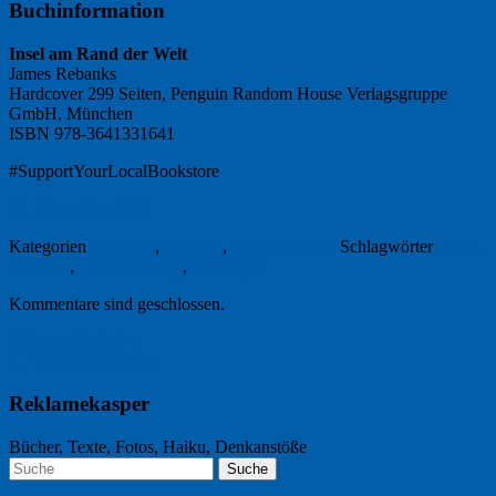
Buchinformation
Insel am Rand der Welt
James Rebanks
Hardcover 299 Seiten, Penguin Random House Verlagsgruppe
GmbH, München
ISBN
978-3641331641
#SupportYourLocalBookstore
14. November 2025
Kategorien
Buchtipp
,
England
,
Nature Writing
Schlagwörter
James
Rebanks
,
Nature Writing
,
Norwegen
Kommentare sind geschlossen.
Nächster Artikel →
← Vorheriger Artikel
Reklamekasper
Bücher, Texte, Fotos, Haiku, Denkanstöße