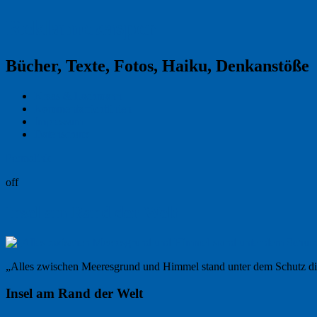
Reklamekasper
Bücher, Texte, Fotos, Haiku, Denkanstöße
Kraas & Lachmann
Kommentarrichtlinien
Impressum
Datenschutz
Permalink
off
Insel am Rand der Welt
„Alles zwischen Meeresgrund und Himmel stand unter dem Schutz die
Insel am Rand der Welt