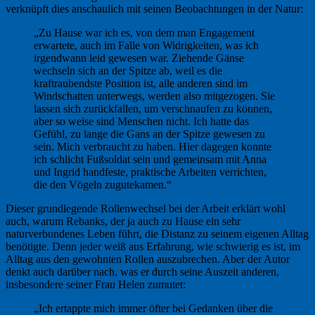
verknüpft dies anschaulich mit seinen Beobachtungen in der Natur:
„Zu Hause war ich es, von dem man Engagement
erwartete, auch im Falle von Widrigkeiten, was ich
irgendwann leid gewesen war. Ziehende Gänse
wechseln sich an der Spitze ab, weil es die
kraftraubendste Position ist, alle anderen sind im
Windschatten unterwegs, werden also mitgezogen. Sie
lassen sich zurückfallen, um verschnaufen zu können,
aber so weise sind Menschen nicht. Ich hatte das
Gefühl, zu lange die Gans an der Spitze gewesen zu
sein. Mich verbraucht zu haben. Hier dagegen konnte
ich schlicht Fußsoldat sein und gemeinsam mit Anna
und Ingrid handfeste, praktische Arbeiten verrichten,
die den Vögeln zugutekamen.“
Dieser grundlegende Rollenwechsel bei der Arbeit erklärt wohl
auch, warum Rebanks, der ja auch zu Hause ein sehr
naturverbundenes Leben führt, die Distanz zu seinem eigenen Alltag
benötigte. Denn jeder weiß aus Erfahrung, wie schwierig es ist, im
Alltag aus den gewohnten Rollen auszubrechen. Aber der Autor
denkt auch darüber nach, was er durch seine Auszeit anderen,
insbesondere seiner Frau Helen zumutet:
„Ich ertappte mich immer öfter bei Gedanken über die