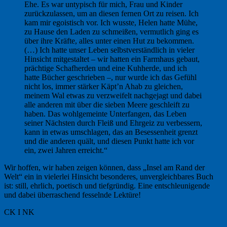
Ehe. Es war untypisch für mich, Frau und Kinder
zurückzulassen, um an diesen fernen Ort zu reisen. Ich
kam mir egoistisch vor. Ich wusste, Helen hatte Mühe,
zu Hause den Laden zu schmeißen, vermutlich ging es
über ihre Kräfte, alles unter einen Hut zu bekommen.
(…) Ich hatte unser Leben selbstverständlich in vieler
Hinsicht mitgestaltet – wir hatten ein Farmhaus gebaut,
prächtige Schafherden und eine Kuhherde, und ich
hatte Bücher geschrieben –, nur wurde ich das Gefühl
nicht los, immer stärker Käpt’n Ahab zu gleichen,
meinem Wal etwas zu verzweifelt nachgejagt und dabei
alle anderen mit über die sieben Meere geschleift zu
haben. Das wohlgemeinte Unterfangen, das Leben
seiner Nächsten durch Fleiß und Ehrgeiz zu verbessern,
kann in etwas umschlagen, das an Besessenheit grenzt
und die anderen quält, und diesen Punkt hatte ich vor
ein, zwei Jahren erreicht.“
Wir hoffen, wir haben zeigen können, dass „Insel am Rand der
Welt“ ein in vielerlei Hinsicht besonderes, unvergleichbares Buch
ist: still, ehrlich, poetisch und tiefgründig. Eine entschleunigende
und dabei überraschend fesselnde Lektüre!
CK I NK