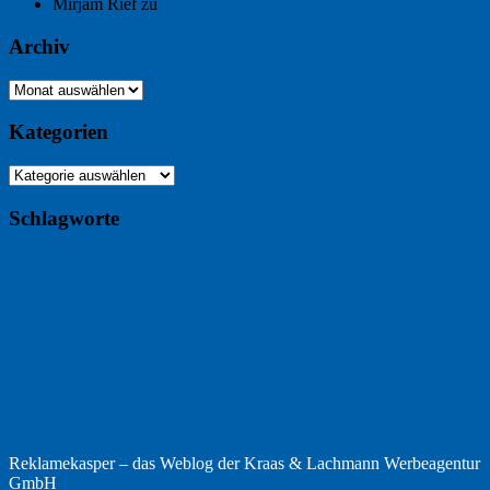
Mirjam Rief
zu
Großmeister der kleinen Form: Peter Bichsel
Archiv
Archiv
Kategorien
Kategorien
Schlagworte
Buchtipp
Buch
Buchbesprechung
B2B
Bouvier des Flandres
Foto
England
Facebook
Design
Ecussols
Erika Jantzen
Burgund
Film
Fotografie
Freitagsfoto
Garten
Gedicht
Fußball
Google
Haiku
Hölderlin
Jack Ridl
Hund
Herbst
Industriewerbung
Issa
Humor
Lyrik
Kunst
Lesen
Literatur
Kommunikation
Meer
Klimawandel
Natur
Tübingen
Postkarte
Rezension
Rilke
Ukraine
Text
Politik
Werbung
Weihnachten
Werbefilm
Reklamekasper – das Weblog der
Kraas & Lachmann Werbeagentur
GmbH