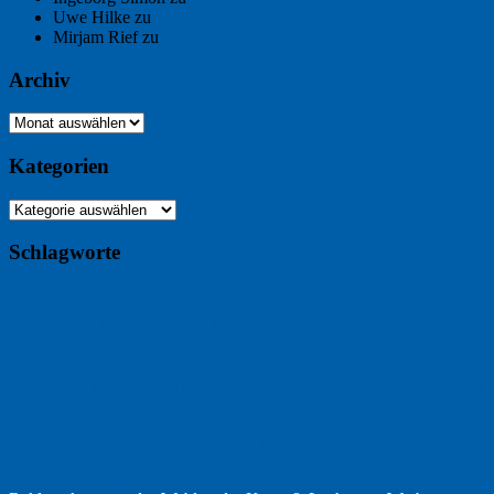
Uwe Hilke
zu
Freiheit statt Abhängigkeit
Mirjam Rief
zu
Großmeister der kleinen Form: Peter Bichsel
Archiv
Archiv
Kategorien
Kategorien
Schlagworte
Buchtipp
Buch
Buchbesprechung
B2B
Bouvier des Flandres
Foto
England
Facebook
Design
Ecussols
Erika Jantzen
Burgund
Film
Fotografie
Freitagsfoto
Garten
Gedicht
Fußball
Google
Haiku
Hölderlin
Jack Ridl
Hund
Herbst
Industriewerbung
Issa
Humor
Lyrik
Kunst
Lesen
Literatur
Kommunikation
Meer
Klimawandel
Natur
Tübingen
Postkarte
Rezension
Rilke
Ukraine
Text
Politik
Werbung
Weihnachten
Werbefilm