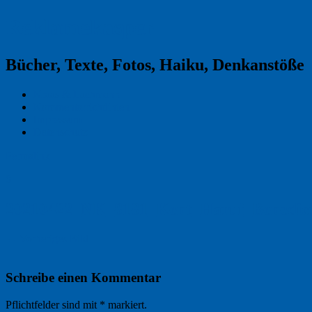
Reklamekasper
Bücher, Texte, Fotos, Haiku, Denkanstöße
Kraas & Lachmann
Kommentarrichtlinien
Impressum
Datenschutz
Permalink
0
20210422_NK_8181_Kent_Haruf_Benedict
← Vorheriges Bild
Schreibe einen Kommentar
Pflichtfelder sind mit
*
markiert.