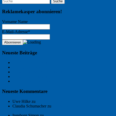
Reklamekasper abonnieren!
Vorname Name
E-Mail-Adresse*
Neueste Beiträge
Der Name an der Wand: André Chaix
Freitagsfoto: Wasserläufer
Freitagsfoto: Morgendämmerung
Freitagsfoto: Pétanque
Ein Gespräch über Autos – mit der KI
Neueste Kommentare
Uwe Hilke
zu
Der Name an der Wand: André Chaix
Claudia Schumacher
zu
Der Name an der Wand: André
Chaix
Ingeborg Simon
zu
Freitagsfoto: Meer