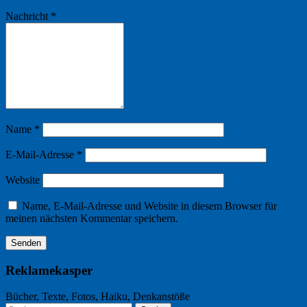
Nachricht
*
Name
*
E-Mail-Adresse
*
Website
Name, E-Mail-Adresse und Website in diesem Browser für
meinen nächsten Kommentar speichern.
Reklamekasper
Bücher, Texte, Fotos, Haiku, Denkanstöße