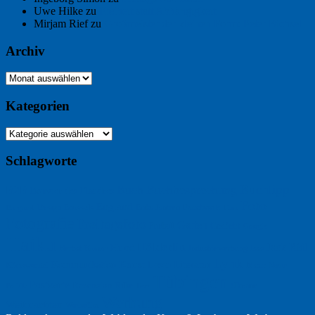
Uwe Hilke
zu
Freiheit statt Abhängigkeit
Mirjam Rief
zu
Großmeister der kleinen Form: Peter Bichsel
Archiv
Archiv
Kategorien
Kategorien
Schlagworte
Buchtipp
Buch
Buchbesprechung
B2B
Bouvier des Flandres
Foto
England
Facebook
Design
Ecussols
Erika Jantzen
Burgund
Film
Fotografie
Freitagsfoto
Garten
Gedicht
Fußball
Google
Haiku
Hölderlin
Jack Ridl
Hund
Herbst
Industriewerbung
Issa
Humor
Lyrik
Kunst
Lesen
Literatur
Kommunikation
Meer
Klimawandel
Natur
Tübingen
Postkarte
Rezension
Rilke
Ukraine
Text
Politik
Werbung
Weihnachten
Werbefilm