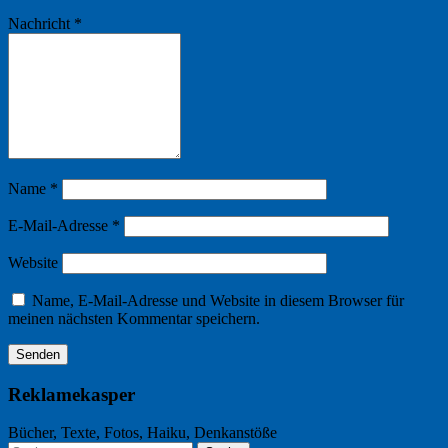
Nachricht
*
Name
*
E-Mail-Adresse
*
Website
Name, E-Mail-Adresse und Website in diesem Browser für
meinen nächsten Kommentar speichern.
Reklamekasper
Bücher, Texte, Fotos, Haiku, Denkanstöße