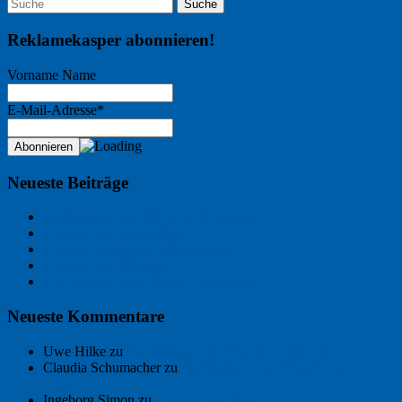
Reklamekasper abonnieren!
Vorname Name
E-Mail-Adresse*
Neueste Beiträge
Der Name an der Wand: André Chaix
Freitagsfoto: Wasserläufer
Freitagsfoto: Morgendämmerung
Freitagsfoto: Pétanque
Ein Gespräch über Autos – mit der KI
Neueste Kommentare
Uwe Hilke
zu
Der Name an der Wand: André Chaix
Claudia Schumacher
zu
Der Name an der Wand: André
Chaix
Ingeborg Simon
zu
Freitagsfoto: Meer