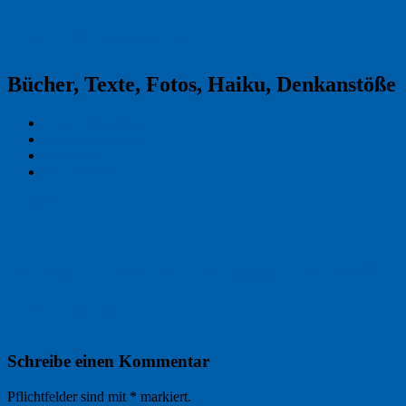
Reklamekasper
Bücher, Texte, Fotos, Haiku, Denkanstöße
Kraas & Lachmann
Kommentarrichtlinien
Impressum
Datenschutz
Permalink
0
20150818_9932_NK_Winston_Churchill_C
← Vorheriges Bild
Schreibe einen Kommentar
Pflichtfelder sind mit
*
markiert.