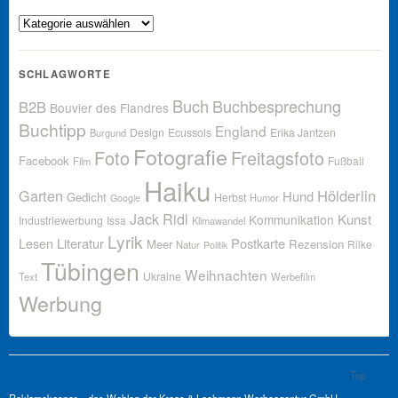
Kategorien
SCHLAGWORTE
Buch
Buchbesprechung
B2B
Bouvier des Flandres
Buchtipp
England
Design
Ecussols
Erika Jantzen
Burgund
Fotografie
Foto
Freitagsfoto
Facebook
Fußball
Film
Haiku
Garten
Hölderlin
Hund
Gedicht
Herbst
Humor
Google
Jack Ridl
Kunst
Kommunikation
Industriewerbung
Issa
Klimawandel
Lyrik
Lesen
Literatur
Postkarte
Meer
Rezension
Rilke
Natur
Politik
Tübingen
Weihnachten
Ukraine
Text
Werbefilm
Werbung
Top