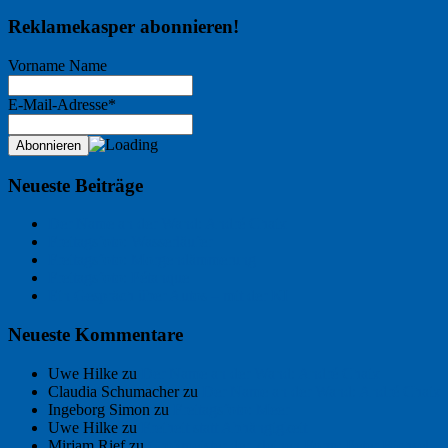
Reklamekasper abonnieren!
Vorname Name
E-Mail-Adresse*
Neueste Beiträge
Der Name an der Wand: André Chaix
Freitagsfoto: Wasserläufer
Freitagsfoto: Morgendämmerung
Freitagsfoto: Pétanque
Ein Gespräch über Autos – mit der KI
Neueste Kommentare
Uwe Hilke
zu
Der Name an der Wand: André Chaix
Claudia Schumacher
zu
Der Name an der Wand: André Chaix
Ingeborg Simon
zu
Freitagsfoto: Meer
Uwe Hilke
zu
Freiheit statt Abhängigkeit
Mirjam Rief
zu
Großmeister der kleinen Form: Peter Bichsel