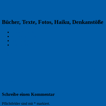
Reklamekasper
Bücher, Texte, Fotos, Haiku, Denkanstöße
Kraas & Lachmann
Kommentarrichtlinien
Impressum
Datenschutz
Permalink
0
20100828_0035_NK_Framing_Les_Aliber
Nächstes Bild →
Schreibe einen Kommentar
Pflichtfelder sind mit
*
markiert.