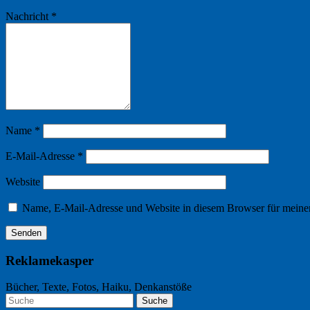
Nachricht
*
Name
*
E-Mail-Adresse
*
Website
Name, E-Mail-Adresse und Website in diesem Browser für meine
Reklamekasper
Bücher, Texte, Fotos, Haiku, Denkanstöße