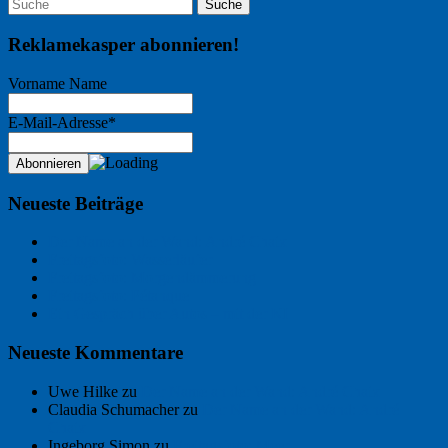
Reklamekasper abonnieren!
Vorname Name
E-Mail-Adresse*
Neueste Beiträge
Der Name an der Wand: André Chaix
Freitagsfoto: Wasserläufer
Freitagsfoto: Morgendämmerung
Freitagsfoto: Pétanque
Ein Gespräch über Autos – mit der KI
Neueste Kommentare
Uwe Hilke
zu
Der Name an der Wand: André Chaix
Claudia Schumacher
zu
Der Name an der Wand: André
Chaix
Ingeborg Simon
zu
Freitagsfoto: Meer