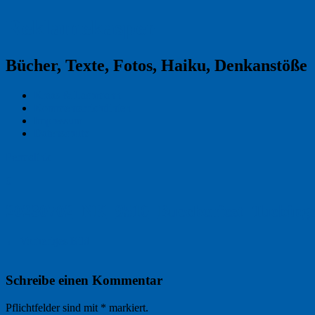
Reklamekasper
Bücher, Texte, Fotos, Haiku, Denkanstöße
Kraas & Lachmann
Kommentarrichtlinien
Impressum
Datenschutz
Permalink
0
20230702_NK_9510_Buecherfest_Tuebing
← Vorheriges Bild
Schreibe einen Kommentar
Pflichtfelder sind mit
*
markiert.