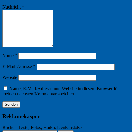
Nachricht
*
Name
*
E-Mail-Adresse
*
Website
Name, E-Mail-Adresse und Website in diesem Browser für
meinen nächsten Kommentar speichern.
Reklamekasper
Bücher, Texte, Fotos, Haiku, Denkanstöße