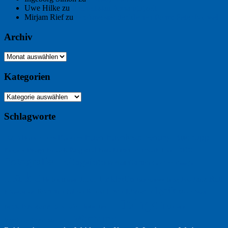
Uwe Hilke
zu
Freiheit statt Abhängigkeit
Mirjam Rief
zu
Großmeister der kleinen Form: Peter Bichsel
Archiv
Archiv
Kategorien
Kategorien
Schlagworte
Buchtipp
Buch
Buchbesprechung
B2B
Bouvier des Flandres
Foto
England
Facebook
Design
Ecussols
Erika Jantzen
Burgund
Film
Fotografie
Freitagsfoto
Garten
Gedicht
Fußball
Google
Haiku
Hölderlin
Jack Ridl
Hund
Herbst
Industriewerbung
Issa
Humor
Lyrik
Kunst
Lesen
Literatur
Kommunikation
Meer
Klimawandel
Natur
Tübingen
Postkarte
Rezension
Rilke
Ukraine
Text
Politik
Werbung
Weihnachten
Werbefilm