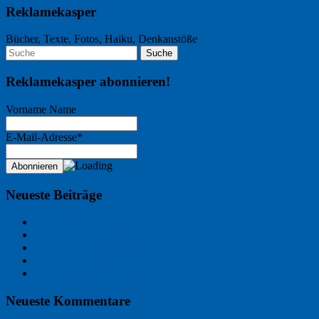
Reklamekasper
Bücher, Texte, Fotos, Haiku, Denkanstöße
Reklamekasper abonnieren!
Vorname Name
E-Mail-Adresse*
Neueste Beiträge
Der Name an der Wand: André Chaix
Freitagsfoto: Wasserläufer
Freitagsfoto: Morgendämmerung
Freitagsfoto: Pétanque
Ein Gespräch über Autos – mit der KI
Neueste Kommentare