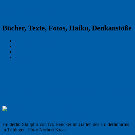
Reklamekasper
Bücher, Texte, Fotos, Haiku, Denkanstöße
Kraas & Lachmann
Kommentarrichtlinien
Impressum
Datenschutz
Permalink
0
20221218_NK_7192_Tuebingen_Hoelderli
Nächstes Bild →
← Vorheriges Bild
Hölderlin-Skulptur von Ivo Beucker im Garten des Hölderlinturms
in Tübingen. Foto: Norbert Kraas