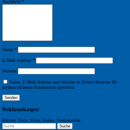
Nachricht
*
Name
*
E-Mail-Adresse
*
Website
Name, E-Mail-Adresse und Website in diesem Browser für
meinen nächsten Kommentar speichern.
Reklamekasper
Bücher, Texte, Fotos, Haiku, Denkanstöße