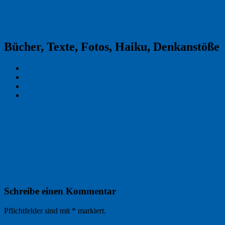
Reklamekasper
Bücher, Texte, Fotos, Haiku, Denkanstöße
Kraas & Lachmann
Kommentarrichtlinien
Impressum
Datenschutz
Permalink
0
20171030_NK_2843_Rose_nach_dem_Fros
Schreibe einen Kommentar
Pflichtfelder sind mit
*
markiert.