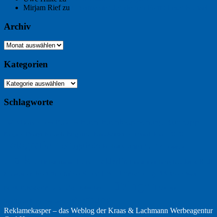
Mirjam Rief
zu
Großmeister der kleinen Form: Peter Bichsel
Archiv
Archiv
Kategorien
Kategorien
Schlagworte
Buchtipp
Buch
Buchbesprechung
B2B
Bouvier des Flandres
Foto
England
Facebook
Design
Ecussols
Erika Jantzen
Burgund
Film
Fotografie
Freitagsfoto
Garten
Gedicht
Fußball
Google
Haiku
Hölderlin
Jack Ridl
Hund
Herbst
Industriewerbung
Issa
Humor
Lyrik
Kunst
Lesen
Literatur
Kommunikation
Meer
Klimawandel
Natur
Tübingen
Postkarte
Rezension
Rilke
Ukraine
Text
Politik
Werbung
Weihnachten
Werbefilm
Reklamekasper – das Weblog der
Kraas & Lachmann Werbeagentur