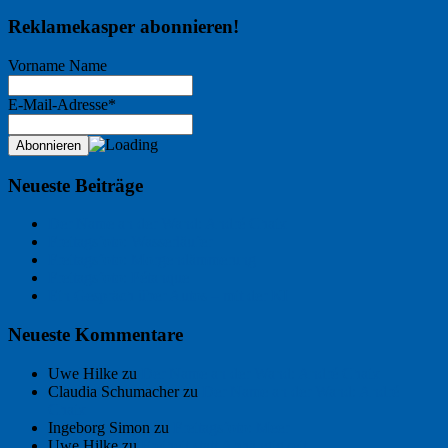
Reklamekasper abonnieren!
Vorname Name
E-Mail-Adresse*
Neueste Beiträge
Der Name an der Wand: André Chaix
Freitagsfoto: Wasserläufer
Freitagsfoto: Morgendämmerung
Freitagsfoto: Pétanque
Ein Gespräch über Autos – mit der KI
Neueste Kommentare
Uwe Hilke
zu
Der Name an der Wand: André Chaix
Claudia Schumacher
zu
Der Name an der Wand: André
Chaix
Ingeborg Simon
zu
Freitagsfoto: Meer
Uwe Hilke
zu
Freiheit statt Abhängigkeit