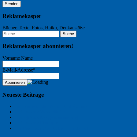
Reklamekasper
Bücher, Texte, Fotos, Haiku, Denkanstöße
Reklamekasper abonnieren!
Vorname Name
E-Mail-Adresse*
Neueste Beiträge
Der Name an der Wand: André Chaix
Freitagsfoto: Wasserläufer
Freitagsfoto: Morgendämmerung
Freitagsfoto: Pétanque
Ein Gespräch über Autos – mit der KI