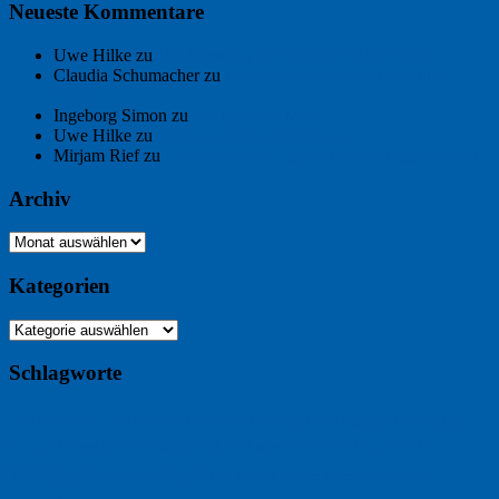
Neueste Kommentare
Uwe Hilke
zu
Der Name an der Wand: André Chaix
Claudia Schumacher
zu
Der Name an der Wand: André
Chaix
Ingeborg Simon
zu
Freitagsfoto: Meer
Uwe Hilke
zu
Freiheit statt Abhängigkeit
Mirjam Rief
zu
Großmeister der kleinen Form: Peter Bichsel
Archiv
Archiv
Kategorien
Kategorien
Schlagworte
Buchtipp
Buch
Buchbesprechung
B2B
Bouvier des Flandres
Foto
England
Facebook
Design
Ecussols
Erika Jantzen
Burgund
Film
Fotografie
Freitagsfoto
Garten
Gedicht
Fußball
Google