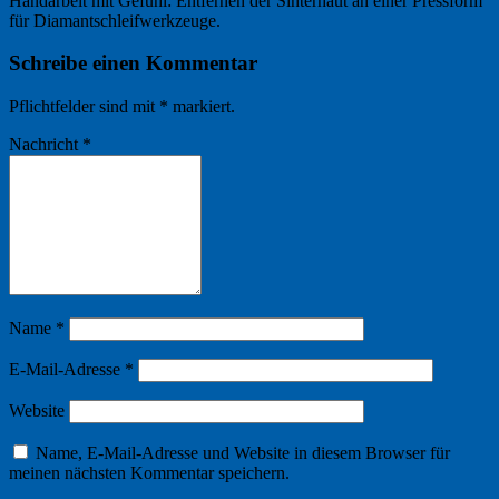
Handarbeit mit Gefühl: Entfernen der Sinterhaut an einer Pressform
für Diamantschleifwerkzeuge.
Schreibe einen Kommentar
Pflichtfelder sind mit
*
markiert.
Nachricht
*
Name
*
E-Mail-Adresse
*
Website
Name, E-Mail-Adresse und Website in diesem Browser für
meinen nächsten Kommentar speichern.