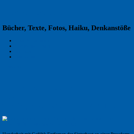
Reklamekasper
Bücher, Texte, Fotos, Haiku, Denkanstöße
Kraas & Lachmann
Kommentarrichtlinien
Impressum
Datenschutz
Permalink
0
Haefeli_Diamantschleifwerkzeuge_Handar
Lachmann-
Tuebingen_20130701_MG_6414_NK