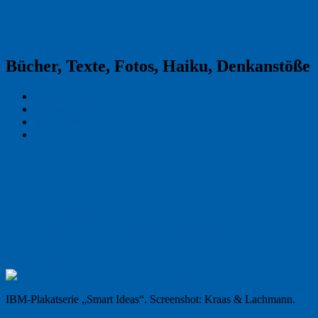
Reklamekasper
Bücher, Texte, Fotos, Haiku, Denkanstöße
Kraas & Lachmann
Kommentarrichtlinien
Impressum
Datenschutz
Permalink
0
IBM-Plakatserie „Smart Ideas“.
Screenshot: Kraas & Lachmann.
Nächstes Bild →
IBM-Plakatserie „Smart Ideas“. Screenshot: Kraas & Lachmann.