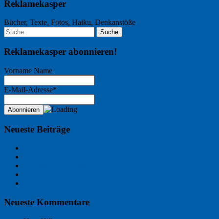
Reklamekasper
Bücher, Texte, Fotos, Haiku, Denkanstöße
Reklamekasper abonnieren!
Vorname Name
E-Mail-Adresse*
Neueste Beiträge
Der Name an der Wand: André Chaix
Freitagsfoto: Wasserläufer
Freitagsfoto: Morgendämmerung
Freitagsfoto: Pétanque
Ein Gespräch über Autos – mit der KI
Neueste Kommentare