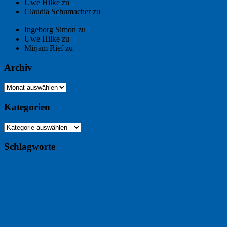
Uwe Hilke
zu
Der Name an der Wand: André Chaix
Claudia Schumacher
zu
Der Name an der Wand: André
Chaix
Ingeborg Simon
zu
Freitagsfoto: Meer
Uwe Hilke
zu
Freiheit statt Abhängigkeit
Mirjam Rief
zu
Großmeister der kleinen Form: Peter Bichsel
Archiv
Archiv
Kategorien
Kategorien
Schlagworte
Buchtipp
Buch
Buchbesprechung
B2B
Bouvier des Flandres
Foto
England
Facebook
Design
Ecussols
Erika Jantzen
Burgund
Film
Fotografie
Freitagsfoto
Garten
Gedicht
Fußball
Google
Haiku
Hölderlin
Jack Ridl
Hund
Herbst
Industriewerbung
Issa
Humor
Lyrik
Kunst
Lesen
Literatur
Kommunikation
Meer
Klimawandel
Natur