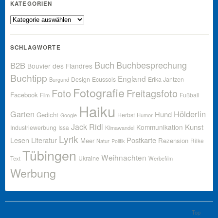
KATEGORIEN
Kategorien
SCHLAGWORTE
Buch
Buchbesprechung
B2B
Bouvier des Flandres
Buchtipp
England
Design
Ecussols
Erika Jantzen
Burgund
Fotografie
Foto
Freitagsfoto
Facebook
Fußball
Film
Haiku
Garten
Hölderlin
Hund
Gedicht
Herbst
Humor
Google
Jack Ridl
Kunst
Kommunikation
Industriewerbung
Issa
Klimawandel
Lyrik
Lesen
Literatur
Postkarte
Meer
Rezension
Rilke
Natur
Politik
Tübingen
Weihnachten
Ukraine
Text
Werbefilm
Werbung
Top