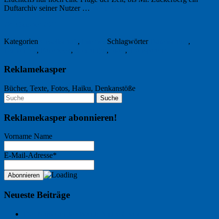
Duftarchiv seiner Nutzer …
Weiterlesen
→
28. Oktober 2011
Kategorien
Gesellschaft
,
Internet
Schlagwörter
Datenschutz
,
Duftarchiv
,
Facebook
,
Riecht gut
,
Stasi
,
Transparenz
Reklamekasper
Bücher, Texte, Fotos, Haiku, Denkanstöße
Reklamekasper abonnieren!
Vorname Name
E-Mail-Adresse*
Neueste Beiträge
Der Name an der Wand: André Chaix