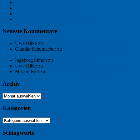
Freitagsfoto: Wasserläufer
Freitagsfoto: Morgendämmerung
Freitagsfoto: Pétanque
Ein Gespräch über Autos – mit der KI
Neueste Kommentare
Uwe Hilke
zu
Der Name an der Wand: André Chaix
Claudia Schumacher
zu
Der Name an der Wand: André
Chaix
Ingeborg Simon
zu
Freitagsfoto: Meer
Uwe Hilke
zu
Freiheit statt Abhängigkeit
Mirjam Rief
zu
Großmeister der kleinen Form: Peter Bichsel
Archiv
Archiv
Kategorien
Kategorien
Schlagworte