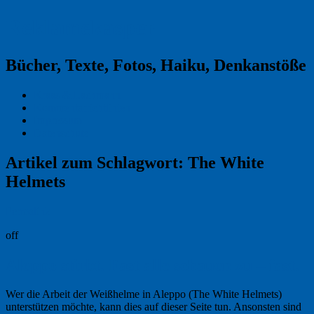
Reklamekasper
Bücher, Texte, Fotos, Haiku, Denkanstöße
Kraas & Lachmann
Kommentarrichtlinien
Impressum
Datenschutz
Artikel zum Schlagwort:
The White
Helmets
Permalink
off
Aleppo stirbt. Fast alle schauen zu – fast.
Wer die Arbeit der Weißhelme in Aleppo (The White Helmets)
unterstützen möchte, kann dies auf dieser Seite tun. Ansonsten sind