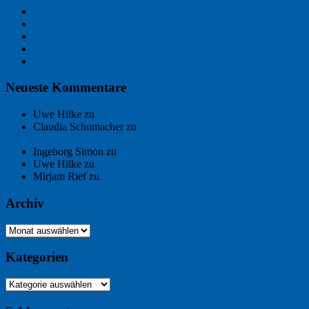
Der Name an der Wand: André Chaix
Freitagsfoto: Wasserläufer
Freitagsfoto: Morgendämmerung
Freitagsfoto: Pétanque
Ein Gespräch über Autos – mit der KI
Neueste Kommentare
Uwe Hilke
zu
Der Name an der Wand: André Chaix
Claudia Schumacher
zu
Der Name an der Wand: André
Chaix
Ingeborg Simon
zu
Freitagsfoto: Meer
Uwe Hilke
zu
Freiheit statt Abhängigkeit
Mirjam Rief
zu
Großmeister der kleinen Form: Peter Bichsel
Archiv
Archiv
Kategorien
Kategorien