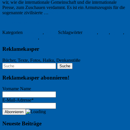
wir, wie die internationale Gemeinschaft und die internationale
Presse, zum Zuschauen verdammt. Es ist ein Armutszeugnis für die
sogenannte zivilisierte …
Weiterlesen
→
14. Dezember 2016
Kategorien
Menschen
,
Politik
Schlagwörter
Aleppo
,
Syria
,
Syrien
,
The White Helmets
,
Weißhelme
Reklamekasper
Bücher, Texte, Fotos, Haiku, Denkanstöße
Reklamekasper abonnieren!
Vorname Name
E-Mail-Adresse*
Neueste Beiträge