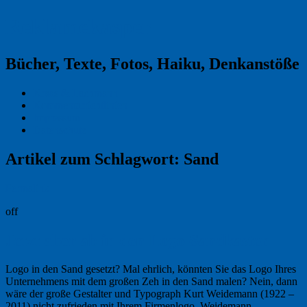
Reklamekasper
Bücher, Texte, Fotos, Haiku, Denkanstöße
Kraas & Lachmann
Kommentarrichtlinien
Impressum
Datenschutz
Artikel zum Schlagwort:
Sand
Permalink
off
Jetzt aber ab in den Logo-Sandkasten
Logo in den Sand gesetzt? Mal ehrlich, könnten Sie das Logo Ihres
Unternehmens mit dem großen Zeh in den Sand malen? Nein, dann
wäre der große Gestalter und Typograph Kurt Weidemann (1922 –
2011) nicht zufrieden mit Ihrem Firmenlogo. Weidemann, …