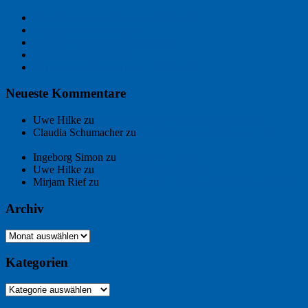
Der Name an der Wand: André Chaix
Freitagsfoto: Wasserläufer
Freitagsfoto: Morgendämmerung
Freitagsfoto: Pétanque
Ein Gespräch über Autos – mit der KI
Neueste Kommentare
Uwe Hilke
zu
Der Name an der Wand: André Chaix
Claudia Schumacher
zu
Der Name an der Wand: André
Chaix
Ingeborg Simon
zu
Freitagsfoto: Meer
Uwe Hilke
zu
Freiheit statt Abhängigkeit
Mirjam Rief
zu
Großmeister der kleinen Form: Peter Bichsel
Archiv
Archiv
Kategorien
Kategorien