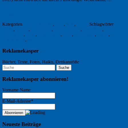
Weiterlesen
→
30. Juni 2015
Kategorien
Aus der Agentur
,
B2B
,
Foto
,
Grafik
Schlagwörter
Apple
,
Design
,
Firmenlogo
,
Firmenzeichen
,
Gestaltung
,
Kurt
Weidemann
,
Logo
,
Logo-Studie
,
Sand
,
Sandkasten
,
Signet
,
Typographie
,
Zeh
Reklamekasper
Bücher, Texte, Fotos, Haiku, Denkanstöße
Reklamekasper abonnieren!
Vorname Name
E-Mail-Adresse*
Neueste Beiträge