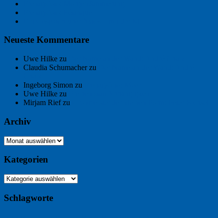
Freitagsfoto: Morgendämmerung
Freitagsfoto: Pétanque
Ein Gespräch über Autos – mit der KI
Neueste Kommentare
Uwe Hilke
zu
Der Name an der Wand: André Chaix
Claudia Schumacher
zu
Der Name an der Wand: André
Chaix
Ingeborg Simon
zu
Freitagsfoto: Meer
Uwe Hilke
zu
Freiheit statt Abhängigkeit
Mirjam Rief
zu
Großmeister der kleinen Form: Peter Bichsel
Archiv
Archiv
Kategorien
Kategorien
Schlagworte
Buchtipp
Buch
Buchbesprechung
B2B