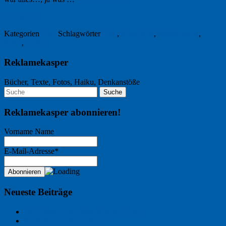
21. Juli 2011
Kategorien
Foto
Schlagwörter
Film
,
Fotografie
,
Kühlschrank
,
Retro
,
USB
Reklamekasper
Bücher, Texte, Fotos, Haiku, Denkanstöße
Reklamekasper abonnieren!
Vorname Name
E-Mail-Adresse*
Neueste Beiträge
Der Name an der Wand: André Chaix
Freitagsfoto: Wasserläufer