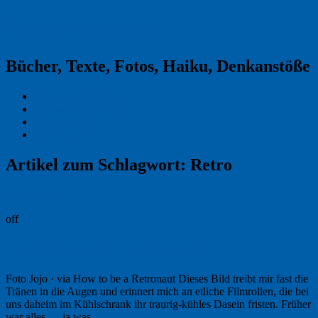
Reklamekasper
Bücher, Texte, Fotos, Haiku, Denkanstöße
Kraas & Lachmann
Kommentarrichtlinien
Impressum
Datenschutz
Artikel zum Schlagwort:
Retro
Permalink
off
Im falschen Film, oder was?
Foto Jojo · via How to be a Retronaut Dieses Bild treibt mir fast die
Tränen in die Augen und erinnert mich an etliche Filmrollen, die bei
uns daheim im Kühlschrank ihr traurig-kühles Dasein fristen. Früher
war alles…, ja was …
Weiterlesen
→