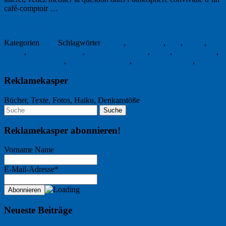
café-comptoir …
Weiterlesen
→
24. September 2013
Kategorien
Foto
Schlagwörter
animal
,
Bourgogne
,
café
,
Dinde
,
Ferme
,
incompréhension
,
Michele Abbonizio
,
photo
,
Photographie
,
Piccolo Sole d'Oro
,
portraits d’animaux
,
que voit l’animal ?
,
regard
Reklamekasper
Bücher, Texte, Fotos, Haiku, Denkanstöße
Reklamekasper abonnieren!
Vorname Name
E-Mail-Adresse*
Neueste Beiträge