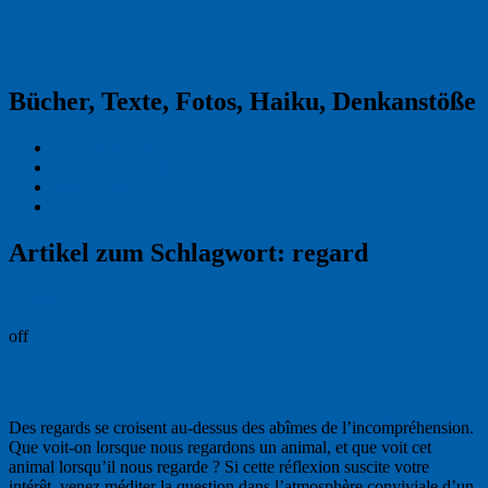
Reklamekasper
Bücher, Texte, Fotos, Haiku, Denkanstöße
Kraas & Lachmann
Kommentarrichtlinien
Impressum
Datenschutz
Artikel zum Schlagwort:
regard
Permalink
off
Que voit l’animal ? Une petite exposition
Des regards se croisent au-dessus des abîmes de l’incompréhension.
Que voit-on lorsque nous regardons un animal, et que voit cet
animal lorsqu’il nous regarde ? Si cette réflexion suscite votre
intérêt, venez méditer la question dans l’atmosphère conviviale d’un