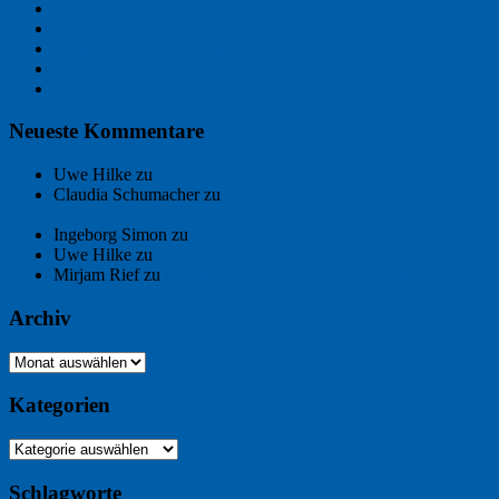
Der Name an der Wand: André Chaix
Freitagsfoto: Wasserläufer
Freitagsfoto: Morgendämmerung
Freitagsfoto: Pétanque
Ein Gespräch über Autos – mit der KI
Neueste Kommentare
Uwe Hilke
zu
Der Name an der Wand: André Chaix
Claudia Schumacher
zu
Der Name an der Wand: André
Chaix
Ingeborg Simon
zu
Freitagsfoto: Meer
Uwe Hilke
zu
Freiheit statt Abhängigkeit
Mirjam Rief
zu
Großmeister der kleinen Form: Peter Bichsel
Archiv
Archiv
Kategorien
Kategorien
Schlagworte