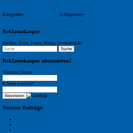
22. Juni 2016
Kategorien
Foto
,
Gesellschaft
Schlagwörter
Brexit
,
England
,
Foto
,
Great Britain
,
Norbert Kraas
,
Photograph
,
UK
,
Union Jack
Reklamekasper
Bücher, Texte, Fotos, Haiku, Denkanstöße
Reklamekasper abonnieren!
Vorname Name
E-Mail-Adresse*
Neueste Beiträge
Der Name an der Wand: André Chaix
Freitagsfoto: Wasserläufer
Freitagsfoto: Morgendämmerung