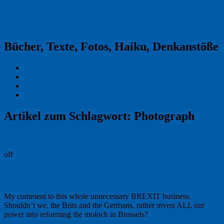
Reklamekasper
Bücher, Texte, Fotos, Haiku, Denkanstöße
Kraas & Lachmann
Kommentarrichtlinien
Impressum
Datenschutz
Artikel zum Schlagwort:
Photograph
Permalink
off
“Don’t leave me this way…”
My comment to this whole unnecessary BREXIT business.
Shouldn’t we, the Brits and the Germans, rather invest ALL our
power into reforming the moloch in Brussels?