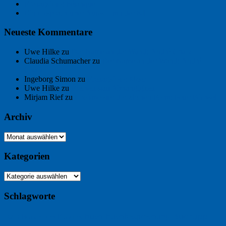
Freitagsfoto: Pétanque
Ein Gespräch über Autos – mit der KI
Neueste Kommentare
Uwe Hilke
zu
Der Name an der Wand: André Chaix
Claudia Schumacher
zu
Der Name an der Wand: André
Chaix
Ingeborg Simon
zu
Freitagsfoto: Meer
Uwe Hilke
zu
Freiheit statt Abhängigkeit
Mirjam Rief
zu
Großmeister der kleinen Form: Peter Bichsel
Archiv
Archiv
Kategorien
Kategorien
Schlagworte
Buchtipp
Buch
Buchbesprechung
B2B
Bouvier des Flandres