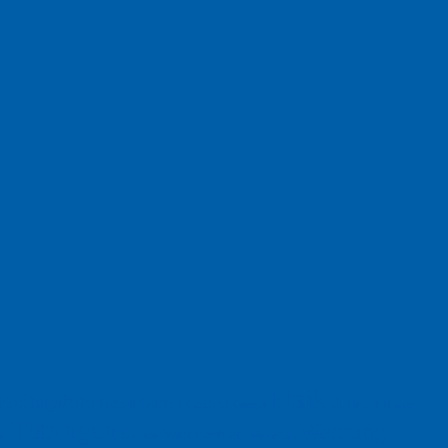
Haiku
Freitagsfoto
Garten
Gedicht
Fußball
Herbst
Humor
Google
Tübingen
Werbung
Weihnachten
Ukraine
xt
Werbefilm