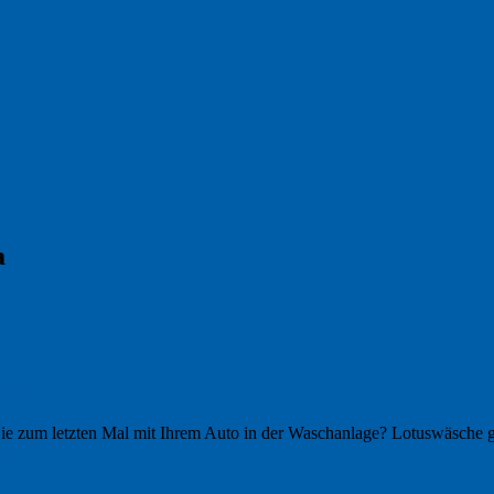
a
ngen
 zum letzten Mal mit Ihrem Auto in der Waschanlage? Lotuswäsche gib
rlesen
→