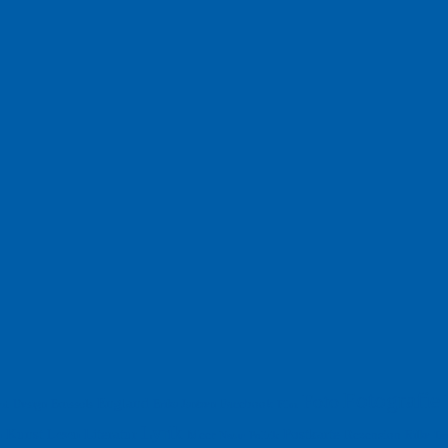
Fotografie
Foto
England
Facebook
Design
Ecussols
Erika Jantzen
nd
Film
Lyrik
Kunst
Lesen
Literatur
Postkarte
n
Meer
Rezension
Rilke
Natur
Te
Politik