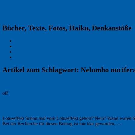
Reklamekasper
Bücher, Texte, Fotos, Haiku, Denkanstöße
Kraas & Lachmann
Kommentarrichtlinien
Impressum
Datenschutz
Artikel zum Schlagwort:
Nelumbo nucifer
Permalink
off
Freitagsfoto: Lotosblüten-Hanami in Tübi
Lotuseffekt Schon mal vom Lotuseffekt gehört? Nein? Wann waren Sie
Bei der Recherche für diesen Beitrag ist mir klar geworden, …
Weite
29. Juli 2016