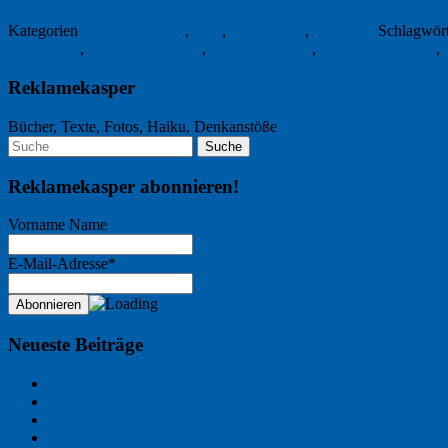
Kategorien
Aus der Agentur
,
Foto
,
Freitagsfoto
,
Tübingen
Schlagwör
Lotuseffekt
,
Nelumbo nucifera
,
Nelumbonaceae
,
Pflanzenfotografie
,
Reklamekasper
Bücher, Texte, Fotos, Haiku, Denkanstöße
Reklamekasper abonnieren!
Vorname Name
E-Mail-Adresse*
Neueste Beiträge
Der Name an der Wand: André Chaix
Freitagsfoto: Wasserläufer
Freitagsfoto: Morgendämmerung
Freitagsfoto: Pétanque