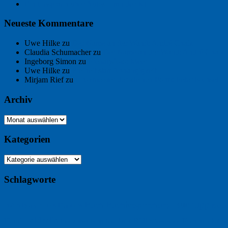
Ein Gespräch über Autos – mit der KI
Neueste Kommentare
Uwe Hilke
zu
Der Name an der Wand: André Chaix
Claudia Schumacher
zu
Der Name an der Wand: André Chaix
Ingeborg Simon
zu
Freitagsfoto: Meer
Uwe Hilke
zu
Freiheit statt Abhängigkeit
Mirjam Rief
zu
Großmeister der kleinen Form: Peter Bichsel
Archiv
Archiv
Kategorien
Kategorien
Schlagworte
Buchtipp
Buch
Buchbesprechung
B2B
Bouvier des Flandres
Burgu
Hölderlin
Jack Ridl
Hund
Kommunikatio
Industriewerbung
Issa
Klimawandel