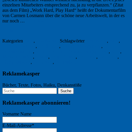
einzelnen Mitarbeiters entsprechend zu, ja zu verpflanzen.“ (Zitat
aus dem Film) „Work Hard, Play Hard“ heißt der Dokumentarfilm
von Carmen Losmann über die schöne neue Arbeitswelt, in der es
nur noch …
Weiterlesen
→
11. Juni 2012
Kategorien
Büro
,
Gesellschaft
Schlagwörter
Arbeitswelt
,
Büro
,
Carmen Losmann
,
Challengen
,
Change Management
,
Dokumentarfilm
,
Kontinuierlicher Verwässerungsprozess
,
KVP
,
Menschenhüllen
,
Orwell
,
Outperformer
,
Performer
,
Play Hard
,
Plumpaquatsch
,
Work hard
,
Worthülsen
Reklamekasper
Bücher, Texte, Fotos, Haiku, Denkanstöße
Reklamekasper abonnieren!
Vorname Name
E-Mail-Adresse*