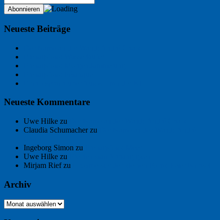
Neueste Beiträge
Der Name an der Wand: André Chaix
Freitagsfoto: Wasserläufer
Freitagsfoto: Morgendämmerung
Freitagsfoto: Pétanque
Ein Gespräch über Autos – mit der KI
Neueste Kommentare
Uwe Hilke
zu
Der Name an der Wand: André Chaix
Claudia Schumacher
zu
Der Name an der Wand: André
Chaix
Ingeborg Simon
zu
Freitagsfoto: Meer
Uwe Hilke
zu
Freiheit statt Abhängigkeit
Mirjam Rief
zu
Großmeister der kleinen Form: Peter Bichsel
Archiv
Archiv