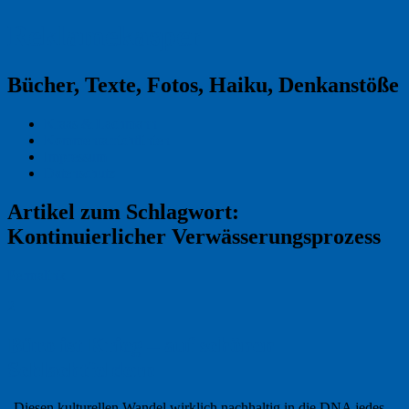
Reklamekasper
Bücher, Texte, Fotos, Haiku, Denkanstöße
Kraas & Lachmann
Kommentarrichtlinien
Impressum
Datenschutz
Artikel zum Schlagwort:
Kontinuierlicher Verwässerungsprozess
Permalink
2
Büro ist Krieg – auf schönen
Schlachtfeldern
„Diesen kulturellen Wandel wirklich nachhaltig in die DNA jedes