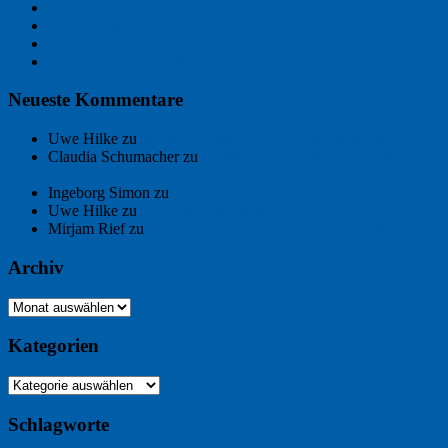
Freitagsfoto: Wasserläufer
Freitagsfoto: Morgendämmerung
Freitagsfoto: Pétanque
Ein Gespräch über Autos – mit der KI
Neueste Kommentare
Uwe Hilke
zu
Der Name an der Wand: André Chaix
Claudia Schumacher
zu
Der Name an der Wand: André
Chaix
Ingeborg Simon
zu
Freitagsfoto: Meer
Uwe Hilke
zu
Freiheit statt Abhängigkeit
Mirjam Rief
zu
Großmeister der kleinen Form: Peter Bichsel
Archiv
Archiv
Kategorien
Kategorien
Schlagworte