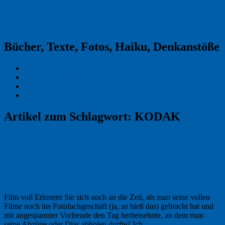
Reklamekasper
Bücher, Texte, Fotos, Haiku, Denkanstöße
Kraas & Lachmann
Kommentarrichtlinien
Impressum
Datenschutz
Artikel zum Schlagwort:
KODAK
Permalink
1
KODAK, Kühlschrank, Kultur
Film voll Erinnern Sie sich noch an die Zeit, als man seine vollen
Filme noch ins Foto­fach­geschäft (ja, so hieß das) gebracht hat und
mit angespannter Vorfreude den Tag herbeisehnte, an dem man
seine Abzüge oder Dias abholen durfte? Ich …
Weiterlesen
→