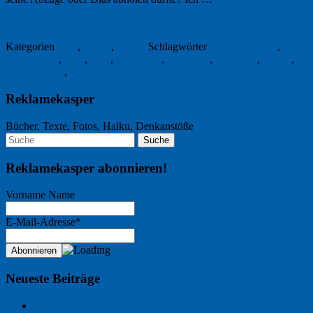
23. Januar 2012
Kategorien
Foto
,
Kultur
,
Marke
Schlagwörter
Dunkelkammer
,
Ektachrome
,
Film
,
Foto
,
Fotografie
,
Insolvenz
,
KODAK
,
Marke
,
Photographie
,
Werbung
Reklamekasper
Bücher, Texte, Fotos, Haiku, Denkanstöße
Reklamekasper abonnieren!
Vorname Name
E-Mail-Adresse*
Neueste Beiträge
Der Name an der Wand: André Chaix