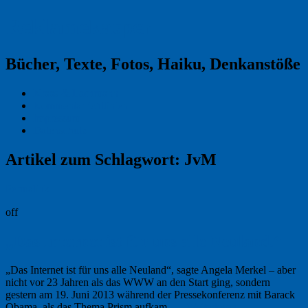
Reklamekasper
Bücher, Texte, Fotos, Haiku, Denkanstöße
Kraas & Lachmann
Kommentarrichtlinien
Impressum
Datenschutz
Artikel zum Schlagwort:
JvM
Permalink
off
„Das Internet ist für uns alle Neuland.“
„Das Internet ist für uns alle Neuland“, sagte Angela Merkel – aber
nicht vor 23 Jahren als das WWW an den Start ging, sondern
gestern am 19. Juni 2013 während der Pressekonferenz mit Barack
Obama, als das Thema Prism aufkam. …
Weiterlesen
→