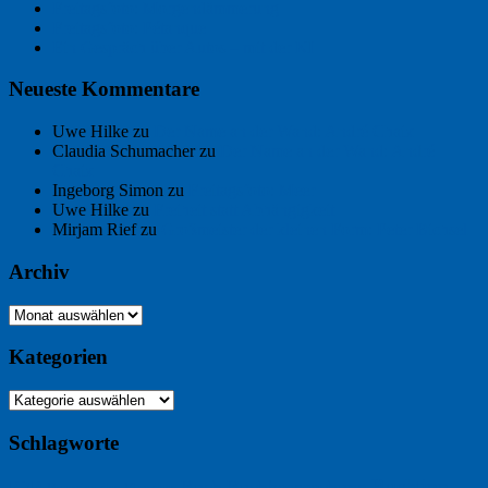
Freitagsfoto: Morgendämmerung
Freitagsfoto: Pétanque
Ein Gespräch über Autos – mit der KI
Neueste Kommentare
Uwe Hilke
zu
Der Name an der Wand: André Chaix
Claudia Schumacher
zu
Der Name an der Wand: André
Chaix
Ingeborg Simon
zu
Freitagsfoto: Meer
Uwe Hilke
zu
Freiheit statt Abhängigkeit
Mirjam Rief
zu
Großmeister der kleinen Form: Peter Bichsel
Archiv
Archiv
Kategorien
Kategorien
Schlagworte
Buchtipp
Buch
Buchbesprechung
B2B