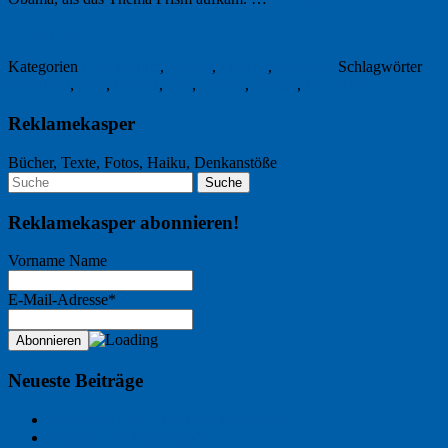
20. Juni 2013
Kategorien
Datenschutz
,
Humor
,
Internet
,
Werbung
Schlagwörter
#Neuland
,
JvM
,
Merkel
,
Sixt
,
Subaru
,
Twitter
,
Werbung
Reklamekasper
Bücher, Texte, Fotos, Haiku, Denkanstöße
Reklamekasper abonnieren!
Vorname Name
E-Mail-Adresse*
Neueste Beiträge
Der Name an der Wand: André Chaix
Freitagsfoto: Wasserläufer