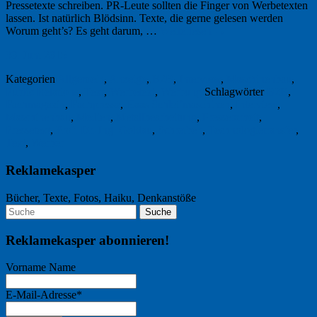
Pressetexte schreiben. PR-Leute sollten die Finger von Werbetexten
lassen. Ist natürlich Blödsinn. Texte, die gerne gelesen werden
Worum geht’s? Es geht darum, …
Weiterlesen
→
30. Juni 2015
Kategorien
Allgemein
,
Anzeige
,
B2B
,
Interview
,
Maschinenbau
,
Public Relations
,
Text
,
Werbetext
,
Werbung
Schlagwörter
B2B
,
Fachmagazin
,
Fachpresse
,
Haas Schleifmaschinen
,
Interview
,
Maschinenbau
,
Medien
,
Metallbearbeitung
,
Presserarbeit
,
Pressetext
,
Prof. Dr.-Ing. Goldau
,
Schreiben
,
Technologietransfer
,
Text
,
Werber
Reklamekasper
Bücher, Texte, Fotos, Haiku, Denkanstöße
Reklamekasper abonnieren!
Vorname Name
E-Mail-Adresse*