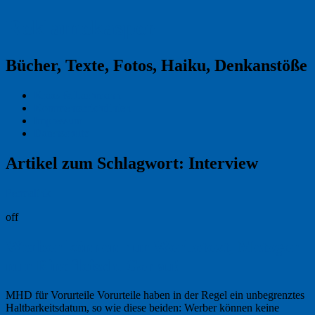
Reklamekasper
Bücher, Texte, Fotos, Haiku, Denkanstöße
Kraas & Lachmann
Kommentarrichtlinien
Impressum
Datenschutz
Artikel zum Schlagwort:
Interview
Permalink
off
Werber können nur Werbetext, Metzger
nur Rindfleisch. Genau!
MHD für Vorurteile Vorurteile haben in der Regel ein unbegrenztes
Haltbarkeitsdatum, so wie diese beiden: Werber können keine