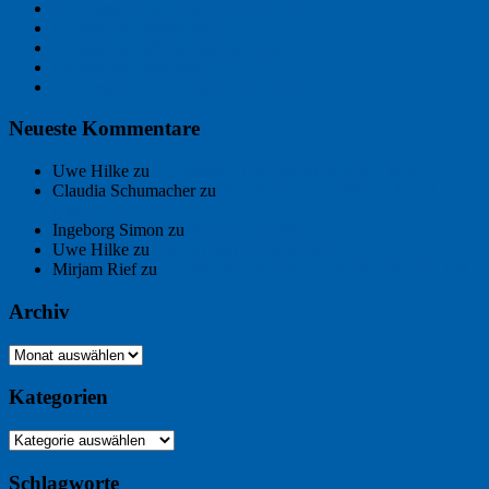
Der Name an der Wand: André Chaix
Freitagsfoto: Wasserläufer
Freitagsfoto: Morgendämmerung
Freitagsfoto: Pétanque
Ein Gespräch über Autos – mit der KI
Neueste Kommentare
Uwe Hilke
zu
Der Name an der Wand: André Chaix
Claudia Schumacher
zu
Der Name an der Wand: André
Chaix
Ingeborg Simon
zu
Freitagsfoto: Meer
Uwe Hilke
zu
Freiheit statt Abhängigkeit
Mirjam Rief
zu
Großmeister der kleinen Form: Peter Bichsel
Archiv
Archiv
Kategorien
Kategorien
Schlagworte