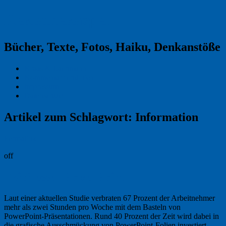
Reklamekasper
Bücher, Texte, Fotos, Haiku, Denkanstöße
Kraas & Lachmann
Kommentarrichtlinien
Impressum
Datenschutz
Artikel zum Schlagwort:
Information
Permalink
off
Zeitfresser PowerPoint
Laut einer aktuellen Studie verbraten 67 Prozent der Arbeitnehmer
mehr als zwei Stunden pro Woche mit dem Basteln von
PowerPoint-Präsentationen. Rund 40 Prozent der Zeit wird dabei in
die grafische Ausschmückung von PowerPoint-Folien investiert.