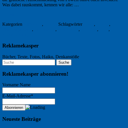
Was dabei rauskommt, kennen wir alle: …
Weiterlesen
→
29. Juli 2011
Kategorien
Allgemein
,
Design
Schlagwörter
Crash
,
Design
,
Flugzeugabsturz
,
Information
,
Powerpoint
,
Ric Elias
,
TED
,
Visualisierung
Reklamekasper
Bücher, Texte, Fotos, Haiku, Denkanstöße
Reklamekasper abonnieren!
Vorname Name
E-Mail-Adresse*
Neueste Beiträge