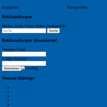
Kategorien
Gesellschaft
,
Humor
,
Werbung
Schlagwörter
Artur Fische
Reklamekasper
Bücher, Texte, Fotos, Haiku, Denkanstöße
Reklamekasper abonnieren!
Vorname Name
E-Mail-Adresse*
Neueste Beiträge
Der Name an der Wand: André Chaix
Freitagsfoto: Wasserläufer
Freitagsfoto: Morgendämmerung
Freitagsfoto: Pétanque
Ein Gespräch über Autos – mit der KI