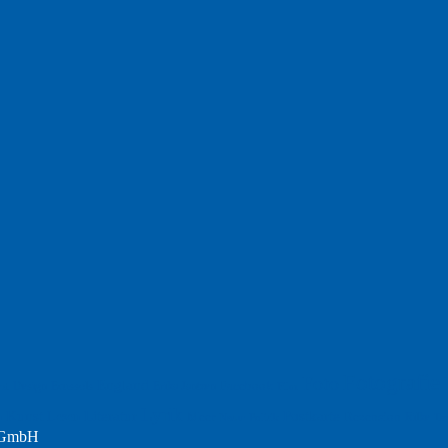
Fotografie
Foto
England
Facebook
Design
Ecussols
Erika Jantzen
nd
Film
Lyrik
Kunst
Lesen
Literatur
Postkarte
n
Meer
Rezension
Rilke
Natur
Te
Politik
r GmbH