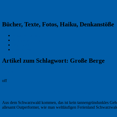
Reklamekasper
Bücher, Texte, Fotos, Haiku, Denkanstöße
Kraas & Lachmann
Kommentarrichtlinien
Impressum
Datenschutz
Artikel zum Schlagwort:
Große Berge
Permalink
off
Wenn wir ertexten schwindelnde Höhen
Aus dem Schwarzwald kommen, das ist kein tannengründunkles Geheim
allesamt Outperformer, wie man weltläufigen Ferienland Schwarzwald
29. August 2014