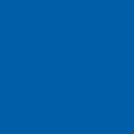
Haiku
Freitagsfoto
Garten
Gedicht
Fußball
Herbst
Humor
Google
Tübingen
Werbung
Weihnachten
Ukraine
xt
Werbefilm