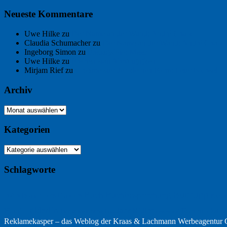
Neueste Kommentare
Uwe Hilke
zu
Der Name an der Wand: André Chaix
Claudia Schumacher
zu
Der Name an der Wand: André Chaix
Ingeborg Simon
zu
Freitagsfoto: Meer
Uwe Hilke
zu
Freiheit statt Abhängigkeit
Mirjam Rief
zu
Großmeister der kleinen Form: Peter Bichsel
Archiv
Archiv
Kategorien
Kategorien
Schlagworte
Buchtipp
Buch
Buchbesprechung
B2B
Bouvier des Flandres
Burgu
Hölderlin
Jack Ridl
Hund
Kommunikatio
Industriewerbung
Issa
Klimawandel
Reklamekasper – das Weblog der
Kraas & Lachmann Werbeagentu