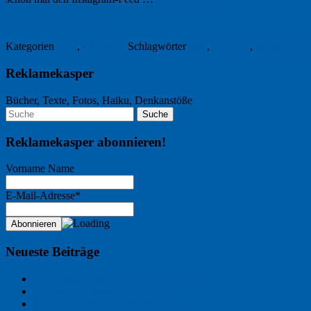
29. Dezember 2023
Kategorien
Foto
,
Tübingen
Schlagwörter
eitel
,
Friedhof
,
Rabekrähe
Reklamekasper
Bücher, Texte, Fotos, Haiku, Denkanstöße
Reklamekasper abonnieren!
Vorname Name
E-Mail-Adresse*
Neueste Beiträge
Der Name an der Wand: André Chaix
Freitagsfoto: Wasserläufer
Freitagsfoto: Morgendämmerung