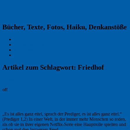
Reklamekasper
Bücher, Texte, Fotos, Haiku, Denkanstöße
Kraas & Lachmann
Kommentarrichtlinien
Impressum
Datenschutz
Artikel zum Schlagwort:
Friedhof
Permalink
off
Freitagsfoto: Alles ganz eitel
„Es ist alles ganz eitel, sprach der Prediger, es ist alles ganz eitel.“
(Prediger 1,2) In einer Welt, in der immer mehr Menschen so reden,
als ob sie in ihrer eigenen Netflix-Serie eine Hauptrolle spielten und
schon mal den Instagram-Feed …
Weiterlesen
→