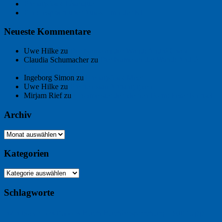
Freitagsfoto: Pétanque
Ein Gespräch über Autos – mit der KI
Neueste Kommentare
Uwe Hilke
zu
Der Name an der Wand: André Chaix
Claudia Schumacher
zu
Der Name an der Wand: André
Chaix
Ingeborg Simon
zu
Freitagsfoto: Meer
Uwe Hilke
zu
Freiheit statt Abhängigkeit
Mirjam Rief
zu
Großmeister der kleinen Form: Peter Bichsel
Archiv
Archiv
Kategorien
Kategorien
Schlagworte
Buchtipp
Buch
Buchbesprechung
B2B
Bouvier des Flandres