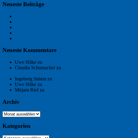
Neueste Beiträge
Das Eau de Toilette der Kühe
Der Name an der Wand: André Chaix
Freitagsfoto: Wasserläufer
Freitagsfoto: Morgendämmerung
Freitagsfoto: Pétanque
Neueste Kommentare
Uwe Hilke
zu
Der Name an der Wand: André Chaix
Claudia Schumacher
zu
Der Name an der Wand: André
Chaix
Ingeborg Simon
zu
Freitagsfoto: Meer
Uwe Hilke
zu
Freiheit statt Abhängigkeit
Mirjam Rief
zu
Großmeister der kleinen Form: Peter Bichsel
Archiv
Archiv
Kategorien
Kategorien