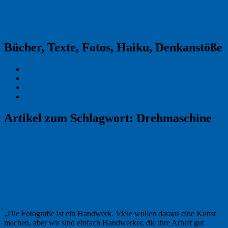
Reklamekasper
Bücher, Texte, Fotos, Haiku, Denkanstöße
Kraas & Lachmann
Kommentarrichtlinien
Impressum
Datenschutz
Artikel zum Schlagwort:
Drehmaschine
Permalink
1
Freitagsfoto: Drehmaschine nach
Mondrian
„Die Fotografie ist ein Handwerk. Viele wollen daraus eine Kunst
machen, aber wir sind einfach Handwerker, die ihre Arbeit gut