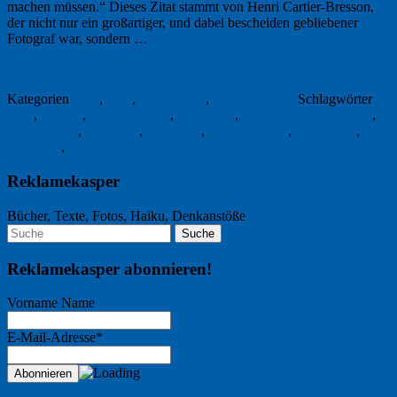
machen müssen.“ Dieses Zitat stammt von Henri Cartier-Bresson,
der nicht nur ein groß­artiger, und dabei beschei­den gebliebener
Fotograf war, sondern …
Weiterlesen
→
22. April 2016
Kategorien
B2B
,
Foto
,
Freitagsfoto
,
Maschinenbau
Schlagwörter
B2B
,
Drehen
,
Drehmaschine
,
Fotografie
,
Haas Schleifmaschinen
,
Industriefoto
,
Maschine
,
Mondrian
,
Norbert Kraas
,
Trossingen
,
Tübingen
,
Zerspanung
Reklamekasper
Bücher, Texte, Fotos, Haiku, Denkanstöße
Reklamekasper abonnieren!
Vorname Name
E-Mail-Adresse*