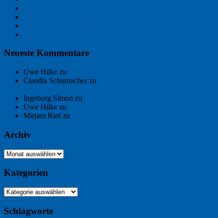
Freitagsfoto: Wasserläufer
Freitagsfoto: Morgendämmerung
Freitagsfoto: Pétanque
Ein Gespräch über Autos – mit der KI
Neueste Kommentare
Uwe Hilke
zu
Der Name an der Wand: André Chaix
Claudia Schumacher
zu
Der Name an der Wand: André
Chaix
Ingeborg Simon
zu
Freitagsfoto: Meer
Uwe Hilke
zu
Freiheit statt Abhängigkeit
Mirjam Rief
zu
Großmeister der kleinen Form: Peter Bichsel
Archiv
Archiv
Kategorien
Kategorien
Schlagworte