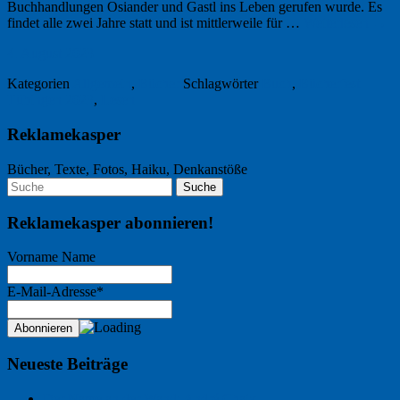
Buchhandlungen Osiander und Gastl ins Leben gerufen wurde. Es
findet alle zwei Jahre statt und ist mittlerweile für …
Weiterlesen
→
4. August 2023
Kategorien
Allgemein
,
Bücher
Schlagwörter
Buch
,
Bücherfest
Tübingen 2023
,
Lesen
Reklamekasper
Bücher, Texte, Fotos, Haiku, Denkanstöße
Reklamekasper abonnieren!
Vorname Name
E-Mail-Adresse*
Neueste Beiträge
Der Name an der Wand: André Chaix