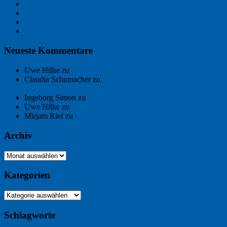
Freitagsfoto: Wasserläufer
Freitagsfoto: Morgendämmerung
Freitagsfoto: Pétanque
Ein Gespräch über Autos – mit der KI
Neueste Kommentare
Uwe Hilke
zu
Der Name an der Wand: André Chaix
Claudia Schumacher
zu
Der Name an der Wand: André
Chaix
Ingeborg Simon
zu
Freitagsfoto: Meer
Uwe Hilke
zu
Freiheit statt Abhängigkeit
Mirjam Rief
zu
Großmeister der kleinen Form: Peter Bichsel
Archiv
Archiv
Kategorien
Kategorien
Schlagworte