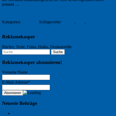
jemand …
Weiterlesen
→
13. Juli 2009
Kategorien
Allgemein
Schlagwörter
Blocker
,
Blog
,
Grimms
Wörterbuch
Reklamekasper
Bücher, Texte, Fotos, Haiku, Denkanstöße
Reklamekasper abonnieren!
Vorname Name
E-Mail-Adresse*
Neueste Beiträge
Der Name an der Wand: André Chaix