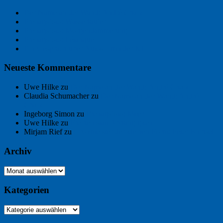
Der Name an der Wand: André Chaix
Freitagsfoto: Wasserläufer
Freitagsfoto: Morgendämmerung
Freitagsfoto: Pétanque
Ein Gespräch über Autos – mit der KI
Neueste Kommentare
Uwe Hilke
zu
Der Name an der Wand: André Chaix
Claudia Schumacher
zu
Der Name an der Wand: André
Chaix
Ingeborg Simon
zu
Freitagsfoto: Meer
Uwe Hilke
zu
Freiheit statt Abhängigkeit
Mirjam Rief
zu
Großmeister der kleinen Form: Peter Bichsel
Archiv
Archiv
Kategorien
Kategorien