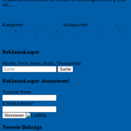
Als …
Weiterlesen
→
20. Juni 2012
Kategorien
Gesellschaft
,
Humor
Schlagwörter
Angela Merkel
,
Dublin
,
Éire
,
EM
,
Euro 2012
,
Fans
,
Fields of Athenry
,
Football
,
Fußball
,
Gesänge
,
Ireland
,
Irish
,
Irland
,
James Joyce
,
Trappatoni
,
Weihwasser
Reklamekasper
Bücher, Texte, Fotos, Haiku, Denkanstöße
Reklamekasper abonnieren!
Vorname Name
E-Mail-Adresse*
Neueste Beiträge