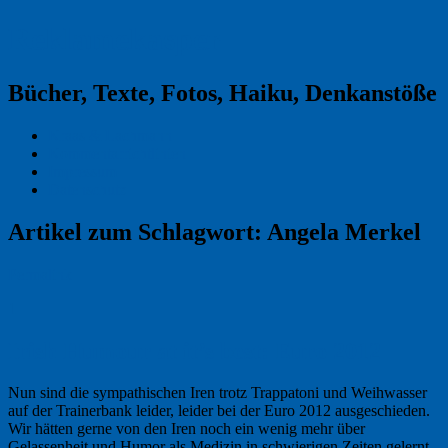
Reklamekasper
Bücher, Texte, Fotos, Haiku, Denkanstöße
Kraas & Lachmann
Kommentarrichtlinien
Impressum
Datenschutz
Artikel zum Schlagwort:
Angela Merkel
Permalink
1
Irish Humour at it’s best: Euro 2012
Nun sind die sympathischen Iren trotz Trappatoni und Weihwasser
auf der Trainerbank leider, leider bei der Euro 2012 ausgeschieden.
Wir hätten gerne von den Iren noch ein wenig mehr über
Gelassenheit und Humor als Medizin in schwierigen Zeiten gelernt.